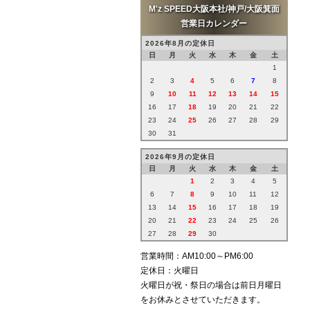
M'z SPEED大阪本社/神戸/大阪箕面
営業日カレンダー
2026/6/17
大阪 S様
2026年8月の定休日
トヨタ ハリアーにてご契約頂き
日
月
火
水
木
金
土
有難うございます！
1
2
3
4
5
6
7
8
2026/6/17
9
10
11
12
13
14
15
兵庫 K様
16
17
18
19
20
21
22
トヨタ アルファードにてご契約
23
24
25
26
27
28
29
頂き有難うございます！
30
31
2026年9月の定休日
2026/6/17
日
月
火
水
木
金
土
兵庫 N様
1
2
3
4
5
スズキ ジムニーシエラにてご契
6
7
8
9
10
11
12
約頂き有難うございます！
13
14
15
16
17
18
19
20
21
22
23
24
25
26
2026/6/16
27
28
29
30
大阪法人 G御中
LEXUS NXにてご契約頂き有難
営業時間：AM10:00～PM6:00
うございます！
定休日：火曜日
火曜日が祝・祭日の場合は前日月曜日
2026/6/14
をお休みとさせていただきます。
大阪 O様