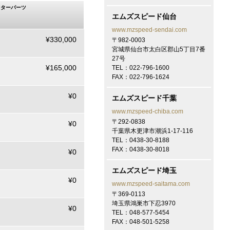
有難うございます！
フターパーツ
エムズスピード仙台
2026/7/7
www.mzspeed-sendai.com
奈良 N様
¥330,000
〒982-0003
トヨタ プリウスにてご契約頂き
宮城県仙台市太白区郡山5丁目7番
有難うございます！
27号
¥165,000
TEL：022-796-1600
2026/7/6
FAX：022-796-1624
大阪 法人A御中
トヨタ RAV4にてご契約頂き有
¥0
エムズスピード千葉
難うございます！
www.mzspeed-chiba.com
〒292-0838
¥0
2026/7/5
千葉県木更津市潮浜1-17-116
大阪 A様
TEL：0438-30-8188
LEXUS RXにてご契約頂き有難
FAX：0438-30-8018
¥0
うございます！
エムズスピード埼玉
2026/6/30
¥0
www.mzspeed-saitama.com
奈良 K様
〒369-0113
トヨタ ヴェルファイアにてご契
埼玉県鴻巣市下忍3970
約頂き有難うございます！
¥0
TEL：048-577-5454
FAX：048-501-5258
2026/6/25