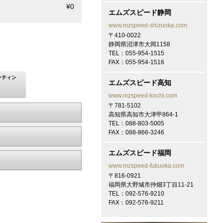
¥0
大阪 F様
エムズスピード静岡
トヨタ VOXYにてご契約頂き有
難うございます！
www.mzspeed-shizuoka.com
〒410-0022
静岡県沼津市大岡1158
2026/6/25
TEL：055-954-1515
奈良 K様
FAX：055-954-1516
トヨタ ハリアーにてご契約頂き
有難うございます！
ーティン
エムズスピード高知
2026/6/24
www.mzspeed-kochi.com
福岡 Y様
〒781-5102
トヨタ ハリアーにてご契約頂き
高知県高知市大津甲864-1
有難うございます！
TEL：088-803-5005
FAX：088-866-3246
2026/6/22
エムズスピード福岡
大阪 K様
トヨタ RAV4にてご契約頂き有
www.mzspeed-fukuoka.com
難うございます！
〒816-0921
福岡県大野城市仲畑3丁目11-21
2026/6/19
TEL：092-576-9210
大阪 法人E御中
FAX：092-576-9211
トヨタ ランドクルーザー300に
てご契約頂き有難うございます！