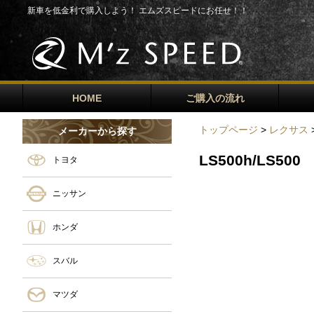
新車を低金利で購入しよう！ エムズスピードにお任せ！！
HOME
ご購入の流れ
トップページ
>
レクサス
>
メーカーから探す
LS500h/LS500
トヨタ
ニッサン
ホンダ
スバル
マツダ