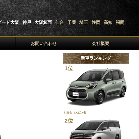
ピード大阪
神戸
大阪箕面
仙台
千葉
埼玉
静岡
高知
福岡
お問い合わせ
会社概要
新車ランキング
1位
トヨタ
シエンタ
2位