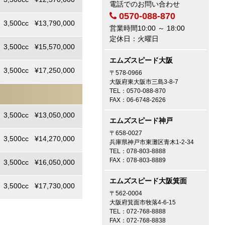
電話でのお問い合わせ
2026/7/18
大阪 U様
0570-088-870
3,500cc ¥13,790,000
トヨタ アルファードにてご契約
営業時間10:00 ～ 18:00
頂き有難うございます！
定休日：火曜日
3,500cc ¥15,570,000
2026/7/18
エムズスピード大阪
奈良 O様
3,500cc ¥17,250,000
トヨタ クラウンスポーツにてご
〒578-0966
契約頂き有難うございます！
大阪府東大阪市三島3-8-7
TEL：0570-088-870
FAX：06-6748-2626
2026/7/15
大阪 T様
3,500cc ¥13,050,000
エムズスピード神戸
トヨタ VOXYにてご契約頂き有
難うございます！
〒658-0027
3,500cc ¥14,270,000
兵庫県神戸市東灘区青木1-2-34
TEL：078-803-8888
2026/7/15
FAX：078-803-8889
大阪 K様
3,500cc ¥16,050,000
トヨタ ハイエースバンにてご契
約頂き有難うございます！
エムズスピード大阪箕面
3,500cc ¥17,730,000
〒562-0004
2026/7/13
大阪府箕面市牧落4-6-15
和歌山 N様
TEL：072-768-8888
トヨタ シエンタにてご契約頂き
FAX：072-768-8838