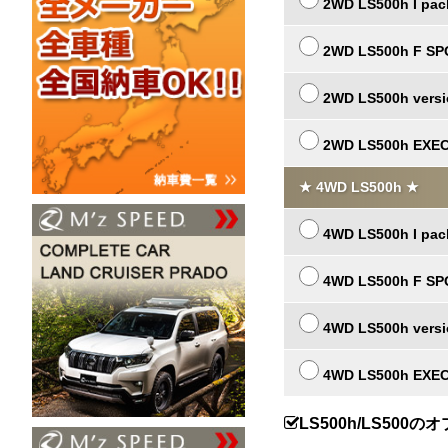
2WD LS500h I pac
2WD LS500h F S
2WD LS500h versi
2WD LS500h EXE
★ 4WD LS500h ★
4WD LS500h I pac
4WD LS500h F S
4WD LS500h versi
4WD LS500h EXE
LS500h/LS500