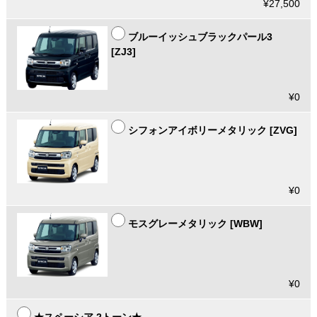
¥27,500
ブルーイッシュブラックパール3
[ZJ3]
¥0
シフォンアイボリーメタリック [ZVG]
¥0
モスグレーメタリック [WBW]
¥0
★スペーシア 2トーン★