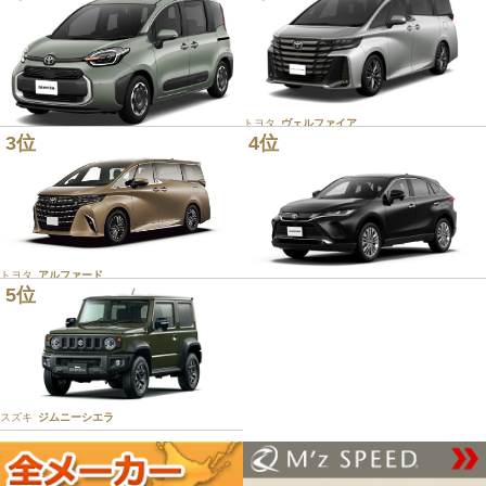
トヨタ
ヴェルファイア
3位
4位
トヨタ
シエンタ
トヨタ
アルファード
5位
トヨタ
ハリアー
スズキ
ジムニーシエラ