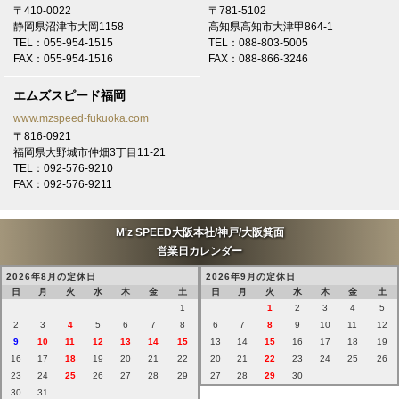
〒410-0022
〒781-5102
2026/6/30
静岡県沼津市大岡1158
高知県高知市大津甲864-1
奈良 K様
TEL：055-954-1515
TEL：088-803-5005
トヨタ ヴェルファイアにてご契約頂き有難うございます！
FAX：055-954-1516
FAX：088-866-3246
2026/6/25
エムズスピード福岡
大阪 F様
www.mzspeed-fukuoka.com
トヨタ VOXYにてご契約頂き有難うございます！
〒816-0921
福岡県大野城市仲畑3丁目11-21
2026/6/25
TEL：092-576-9210
奈良 K様
FAX：092-576-9211
トヨタ ハリアーにてご契約頂き有難うございます！
2026/6/24
M'z SPEED大阪本社/神戸/大阪箕面
福岡 Y様
営業日カレンダー
トヨタ ハリアーにてご契約頂き有難うございます！
2026年8月の定休日
2026年9月の定休日
日
月
火
水
木
金
土
日
月
火
水
木
金
土
2026/6/22
1
1
2
3
4
5
大阪 K様
2
3
4
5
6
7
8
6
7
8
9
10
11
12
トヨタ RAV4にてご契約頂き有難うございます！
9
10
11
12
13
14
15
13
14
15
16
17
18
19
16
17
18
19
20
21
22
20
21
22
23
24
25
26
2026/6/19
23
24
25
26
27
28
29
27
28
29
30
大阪 法人E御中
30
31