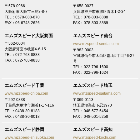
大阪 T様
〒578-0966
〒658-0027
トヨタ VOXYにてご契約頂き有難うございます！
大阪府東大阪市三島3-8-7
兵庫県神戸市東灘区青木1-2-34
TEL：0570-088-870
TEL：078-803-8888
2026/7/15
FAX：06-6748-2626
FAX：078-803-8889
大阪 K様
トヨタ ハイエースバンにてご契約頂き有難うございます！
エムズスピード大阪箕面
エムズスピード仙台
〒562-0004
www.mzspeed-sendai.com
2026/7/13
大阪府箕面市牧落4-6-15
〒982-0003
和歌山 N様
TEL：072-768-8888
宮城県仙台市太白区郡山5丁目7番27
トヨタ シエンタにてご契約頂き有難うございます！
FAX：072-768-8838
号
TEL：022-796-1600
2026/7/7
FAX：022-796-1624
奈良 N様
トヨタ プリウスにてご契約頂き有難うございます！
エムズスピード千葉
エムズスピード埼玉
www.mzspeed-chiba.com
www.mzspeed-saitama.com
2026/7/6
〒292-0838
〒369-0113
大阪 法人A御中
千葉県木更津市潮浜1-17-116
埼玉県鴻巣市下忍3970
トヨタ RAV4にてご契約頂き有難うございます！
TEL：0438-30-8188
TEL：048-577-5454
FAX：0438-30-8018
FAX：048-501-5258
2026/7/5
大阪 A様
エムズスピード静岡
エムズスピード高知
LEXUS RXにてご契約頂き有難うございます！
www.mzspeed-shizuoka.com
www.mzspeed-kochi.com