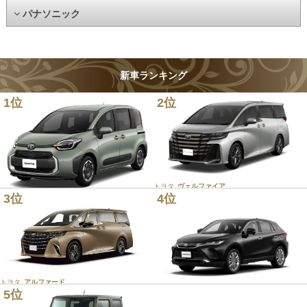
パナソニック
新車ランキング
1位
2位
トヨタ
ヴェルファイア
3位
4位
トヨタ
シエンタ
トヨタ
アルファード
5位