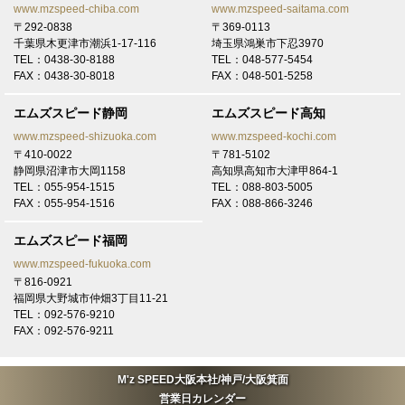
www.mzspeed-chiba.com
www.mzspeed-saitama.com
2026/7/6
〒292-0838
〒369-0113
大阪 法人A御中
千葉県木更津市潮浜1-17-116
埼玉県鴻巣市下忍3970
トヨタ RAV4にてご契約頂き有難うございます！
TEL：0438-30-8188
TEL：048-577-5454
FAX：0438-30-8018
FAX：048-501-5258
2026/7/5
大阪 A様
エムズスピード静岡
エムズスピード高知
LEXUS RXにてご契約頂き有難うございます！
www.mzspeed-shizuoka.com
www.mzspeed-kochi.com
〒410-0022
〒781-5102
2026/6/30
静岡県沼津市大岡1158
高知県高知市大津甲864-1
奈良 K様
TEL：055-954-1515
TEL：088-803-5005
トヨタ ヴェルファイアにてご契約頂き有難うございます！
FAX：055-954-1516
FAX：088-866-3246
2026/6/25
エムズスピード福岡
大阪 F様
www.mzspeed-fukuoka.com
トヨタ VOXYにてご契約頂き有難うございます！
〒816-0921
福岡県大野城市仲畑3丁目11-21
2026/6/25
TEL：092-576-9210
奈良 K様
FAX：092-576-9211
トヨタ ハリアーにてご契約頂き有難うございます！
2026/6/24
M'z SPEED大阪本社/神戸/大阪箕面
福岡 Y様
営業日カレンダー