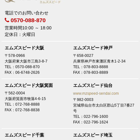
大阪 U様
トヨタ アルファードにてご契約頂き有難うございます！
電話でのお問い合わせ
0570-088-870
2026/7/18
奈良 O様
営業時間10:00 ～ 18:00
トヨタ クラウンスポーツにてご契約頂き有難うございます！
定休日：火曜日
2026/7/15
エムズスピード大阪
エムズスピード神戸
大阪 T様
〒578-0966
〒658-0027
トヨタ VOXYにてご契約頂き有難うございます！
大阪府東大阪市三島3-8-7
兵庫県神戸市東灘区青木1-2-34
TEL：0570-088-870
TEL：078-803-8888
2026/7/15
FAX：06-6748-2626
FAX：078-803-8889
大阪 K様
トヨタ ハイエースバンにてご契約頂き有難うございます！
エムズスピード大阪箕面
エムズスピード仙台
〒562-0004
www.mzspeed-sendai.com
2026/7/13
大阪府箕面市牧落4-6-15
〒982-0003
和歌山 N様
TEL：072-768-8888
宮城県仙台市太白区郡山5丁目7番27
トヨタ シエンタにてご契約頂き有難うございます！
FAX：072-768-8838
号
TEL：022-796-1600
2026/7/7
FAX：022-796-1624
奈良 N様
トヨタ プリウスにてご契約頂き有難うございます！
エムズスピード千葉
エムズスピード埼玉