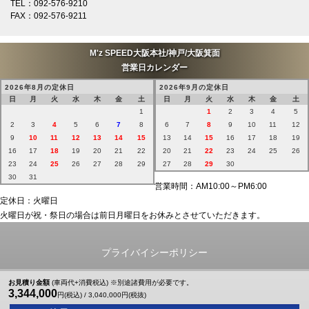
TEL：092-576-9210
奈良 K様
FAX：092-576-9211
トヨタ ハリアーにてご契約頂き有難うございます！
2026/6/24
M'z SPEED大阪本社/神戸/大阪箕面
福岡 Y様
営業日カレンダー
トヨタ ハリアーにてご契約頂き有難うございます！
2026年8月の定休日
2026年9月の定休日
日
月
火
水
木
金
土
日
月
火
水
木
金
土
2026/6/22
1
1
2
3
4
5
大阪 K様
2
3
4
5
6
7
8
6
7
8
9
10
11
12
トヨタ RAV4にてご契約頂き有難うございます！
9
10
11
12
13
14
15
13
14
15
16
17
18
19
16
17
18
19
20
21
22
20
21
22
23
24
25
26
2026/6/19
23
24
25
26
27
28
29
27
28
29
30
大阪 法人E御中
30
31
営業時間：AM10:00～PM6:00
トヨタ ランドクルーザー300にてご契約頂き有難うございます！
定休日：火曜日
火曜日が祝・祭日の場合は前日月曜日をお休みとさせていただきます。
2026/6/17
大阪 S様
トヨタ ハリアーにてご契約頂き有難うございます！
プライバイシーポリシー
2026/6/17
Copyright © M'z SPEED All Rights Reserved.
お見積り金額
(車両代+消費税込) ※別途諸費用が必要です。
兵庫 K様
3,344,000
円(税込) /
3,040,000
円(税抜)
トヨタ アルファードにてご契約頂き有難うございます！