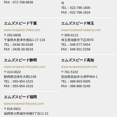
FAX：072-768-8838
号
TEL：022-796-1600
2026/7/7
FAX：022-796-1624
奈良 N様
トヨタ プリウスにてご契約頂き有難うございます！
エムズスピード千葉
エムズスピード埼玉
www.mzspeed-chiba.com
www.mzspeed-saitama.com
2026/7/6
〒292-0838
〒369-0113
大阪 法人A御中
千葉県木更津市潮浜1-17-116
埼玉県鴻巣市下忍3970
トヨタ RAV4にてご契約頂き有難うございます！
TEL：0438-30-8188
TEL：048-577-5454
FAX：0438-30-8018
FAX：048-501-5258
2026/7/5
大阪 A様
エムズスピード静岡
エムズスピード高知
LEXUS RXにてご契約頂き有難うございます！
www.mzspeed-shizuoka.com
www.mzspeed-kochi.com
〒410-0022
〒781-5102
2026/6/30
静岡県沼津市大岡1158
高知県高知市大津甲864-1
奈良 K様
TEL：055-954-1515
TEL：088-803-5005
トヨタ ヴェルファイアにてご契約頂き有難うございます！
FAX：055-954-1516
FAX：088-866-3246
2026/6/25
エムズスピード福岡
大阪 F様
www.mzspeed-fukuoka.com
トヨタ VOXYにてご契約頂き有難うございます！
〒816-0921
福岡県大野城市仲畑3丁目11-21
2026/6/25