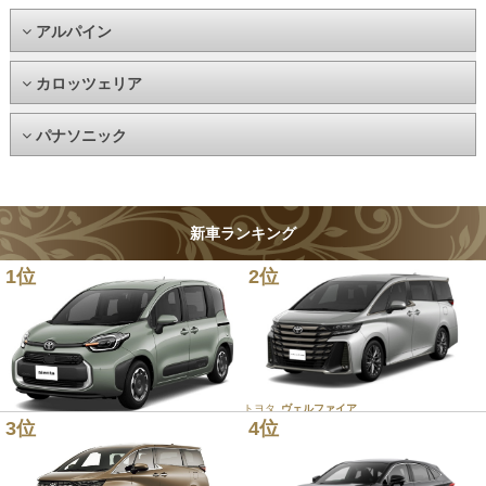
アルパイン
カロッツェリア
パナソニック
新車ランキング
1位
2位
トヨタ
ヴェルファイア
3位
4位
トヨタ
シエンタ