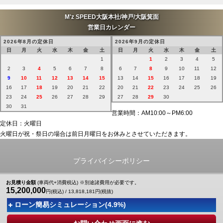
2026/6/24
M'z SPEED大阪本社/神戸/大阪箕面
福岡 Y様
営業日カレンダー
トヨタ ハリアーにてご契約頂き有難うございます！
2026年8月の定休日
2026年9月の定休日
日
月
火
水
木
金
土
日
月
火
水
木
金
土
2026/6/22
1
1
2
3
4
5
大阪 K様
2
3
4
5
6
7
8
6
7
8
9
10
11
12
トヨタ RAV4にてご契約頂き有難うございます！
9
10
11
12
13
14
15
13
14
15
16
17
18
19
16
17
18
19
20
21
22
20
21
22
23
24
25
26
2026/6/19
23
24
25
26
27
28
29
27
28
29
30
大阪 法人E御中
30
31
営業時間：AM10:00～PM6:00
トヨタ ランドクルーザー300にてご契約頂き有難うございます！
定休日：火曜日
火曜日が祝・祭日の場合は前日月曜日をお休みとさせていただきます。
2026/6/17
大阪 S様
トヨタ ハリアーにてご契約頂き有難うございます！
プライバイシーポリシー
2026/6/17
Copyright © M'z SPEED All Rights Reserved.
お見積り金額
(車両代+消費税込) ※別途諸費用が必要です。
兵庫 K様
15,200,000
円(税込) /
13,818,181
円(税抜)
トヨタ アルファードにてご契約頂き有難うございます！
ローン簡易シミュレーション(
4.9
%)
2026/6/17