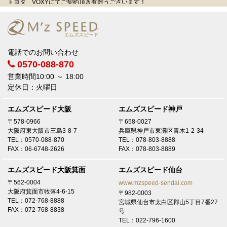
トヨタ VOXYにてご契約頂き有難うございます！
2026/7/18
大阪 U様
トヨタ アルファードにてご契約頂き有難うございます！
電話でのお問い合わせ
0570-088-870
2026/7/18
奈良 O様
営業時間10:00 ～ 18:00
トヨタ クラウンスポーツにてご契約頂き有難うございます！
定休日：火曜日
2026/7/15
エムズスピード大阪
エムズスピード神戸
大阪 T様
〒578-0966
〒658-0027
トヨタ VOXYにてご契約頂き有難うございます！
大阪府東大阪市三島3-8-7
兵庫県神戸市東灘区青木1-2-34
TEL：0570-088-870
TEL：078-803-8888
2026/7/15
FAX：06-6748-2626
FAX：078-803-8889
大阪 K様
トヨタ ハイエースバンにてご契約頂き有難うございます！
エムズスピード大阪箕面
エムズスピード仙台
〒562-0004
www.mzspeed-sendai.com
2026/7/13
大阪府箕面市牧落4-6-15
〒982-0003
和歌山 N様
TEL：072-768-8888
宮城県仙台市太白区郡山5丁目7番27
トヨタ シエンタにてご契約頂き有難うございます！
FAX：072-768-8838
号
TEL：022-796-1600
2026/7/7