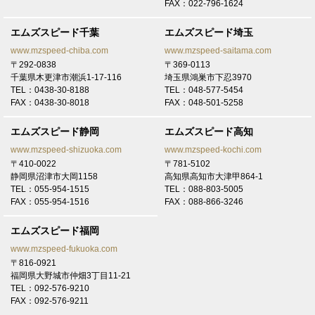
FAX：022-796-1624
奈良 N様
トヨタ プリウスにてご契約頂き有難うございます！
エムズスピード千葉
エムズスピード埼玉
www.mzspeed-chiba.com
www.mzspeed-saitama.com
2026/7/6
〒292-0838
〒369-0113
大阪 法人A御中
千葉県木更津市潮浜1-17-116
埼玉県鴻巣市下忍3970
トヨタ RAV4にてご契約頂き有難うございます！
TEL：0438-30-8188
TEL：048-577-5454
FAX：0438-30-8018
FAX：048-501-5258
2026/7/5
大阪 A様
エムズスピード静岡
エムズスピード高知
LEXUS RXにてご契約頂き有難うございます！
www.mzspeed-shizuoka.com
www.mzspeed-kochi.com
〒410-0022
〒781-5102
2026/6/30
静岡県沼津市大岡1158
高知県高知市大津甲864-1
奈良 K様
TEL：055-954-1515
TEL：088-803-5005
トヨタ ヴェルファイアにてご契約頂き有難うございます！
FAX：055-954-1516
FAX：088-866-3246
2026/6/25
エムズスピード福岡
大阪 F様
www.mzspeed-fukuoka.com
トヨタ VOXYにてご契約頂き有難うございます！
〒816-0921
福岡県大野城市仲畑3丁目11-21
2026/6/25
TEL：092-576-9210
奈良 K様
FAX：092-576-9211
トヨタ ハリアーにてご契約頂き有難うございます！