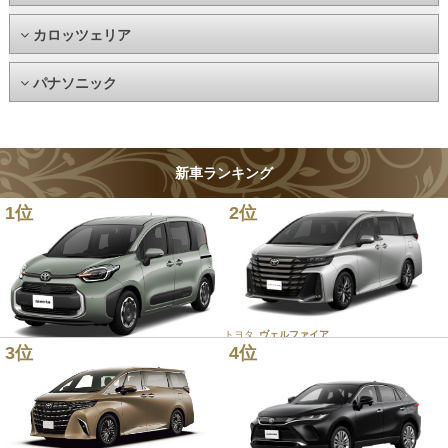
カロッツェリア
パナソニック
新車ランキング
1位
2位
トヨタ
ヴェルファイア
3位
4位
トヨタ
シエンタ