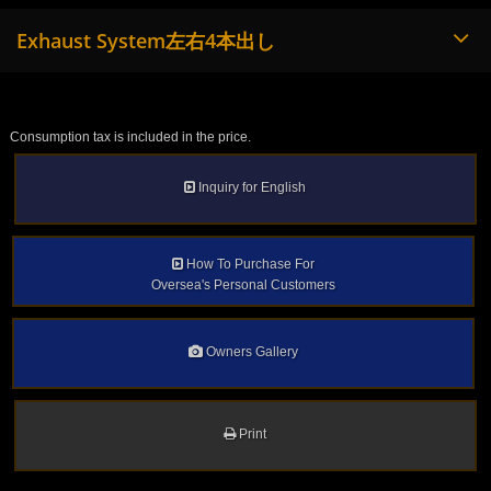
Exhaust System左右4本出し
Consumption tax is included in the price.
Inquiry for English
How To Purchase For
Oversea's Personal Customers
Owners Gallery
Print