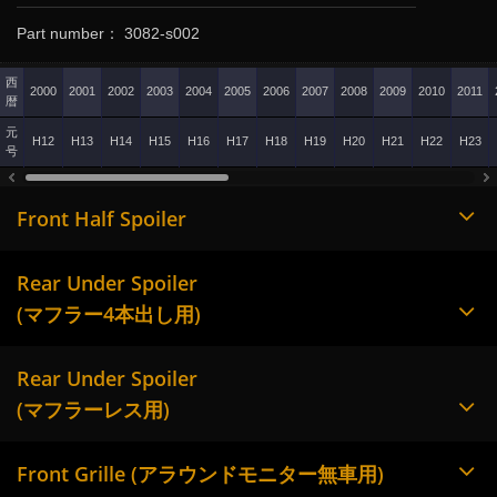
Part number： 3082-s002
西
2000
2001
2002
2003
2004
2005
2006
2007
2008
2009
2010
2011
暦
元
H12
H13
H14
H15
H16
H17
H18
H19
H20
H21
H22
H23
号
Front Half Spoiler
Rear Under Spoiler
(マフラー4本出し用)
Rear Under Spoiler
(マフラーレス用)
Front Grille (アラウンドモニター無車用)