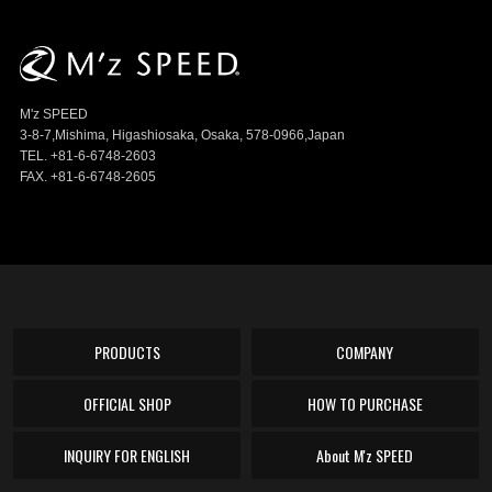
M'z SPEED
3-8-7,Mishima, Higashiosaka, Osaka, 578-0966,Japan
TEL. +81-6-6748-2603
FAX. +81-6-6748-2605
PRODUCTS
COMPANY
OFFICIAL SHOP
HOW TO PURCHASE
INQUIRY FOR ENGLISH
About M'z SPEED