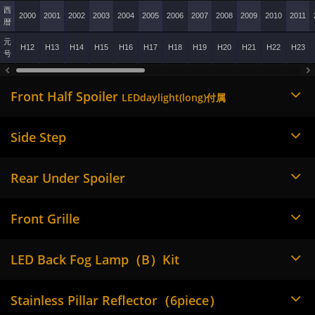
西
2000
2001
2002
2003
2004
2005
2006
2007
2008
2009
2010
2011
暦
元
H12
H13
H14
H15
H16
H17
H18
H19
H20
H21
H22
H23
号
Front Half Spoiler
LEDdaylight(long)付属
Side Step
Rear Under Spoiler
Front Grille
LED Back Fog Lamp（B）Kit
Stainless Pillar Reflector（6piece）