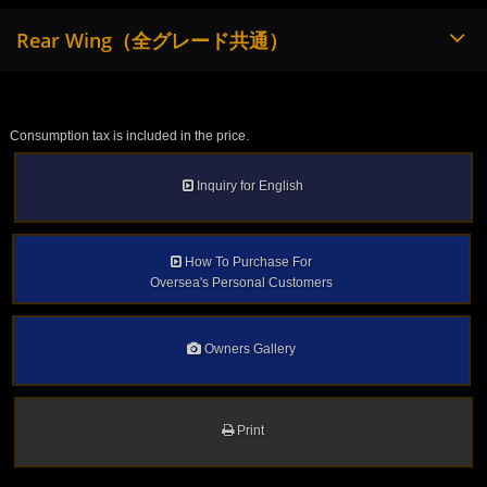
Rear Wing（全グレード共通）
Consumption tax is included in the price.
Inquiry for English
How To Purchase For
Oversea's Personal Customers
Owners Gallery
Print