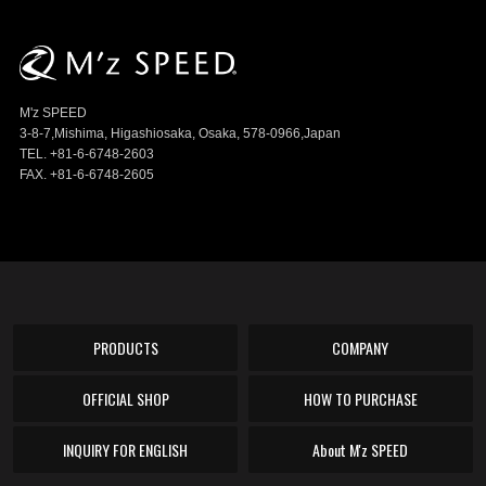
M'z SPEED
3-8-7,Mishima, Higashiosaka, Osaka, 578-0966,Japan
TEL. +81-6-6748-2603
FAX. +81-6-6748-2605
PRODUCTS
COMPANY
OFFICIAL SHOP
HOW TO PURCHASE
INQUIRY FOR ENGLISH
About M'z SPEED