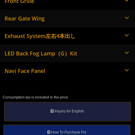
Front Grille
Rear Gate Wing
Exhaust System左右4本出し
LED Back Fog Lamp（G）Kit
Navi Face Panel
Consumption tax is included in the price.
Inquiry for English
How To Purchase For