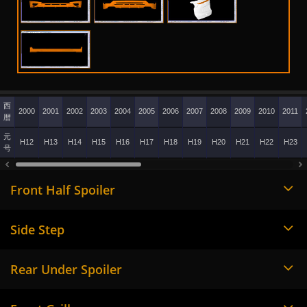
西
2000
2001
2002
2003
2004
2005
2006
2007
2008
2009
2010
2011
暦
元
H12
H13
H14
H15
H16
H17
H18
H19
H20
H21
H22
H23
号
Front Half Spoiler
Side Step
Rear Under Spoiler