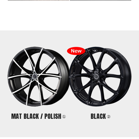
MAT BLACK /
POLISH
BLACK
①
②