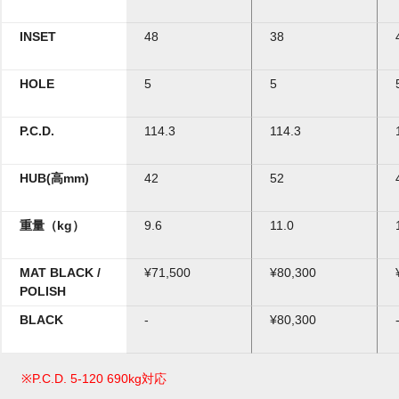
INSET
48
38
HOLE
5
5
P.C.D.
114.3
114.3
HUB(高mm)
42
52
重量（kg）
9.6
11.0
MAT BLACK /
¥71,500
¥80,300
POLISH
BLACK
-
¥80,300
※P.C.D. 5-120 690kg対応