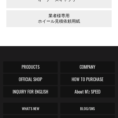
業者様専用
ホイール
見積依頼用紙
PRODUCTS
COMPANY
OFFICIAL SHOP
HOW TO PURCHASE
INQUIRY FOR ENGLISH
About M'z SPEED
WHAT'S NEW
BLOG/SNS