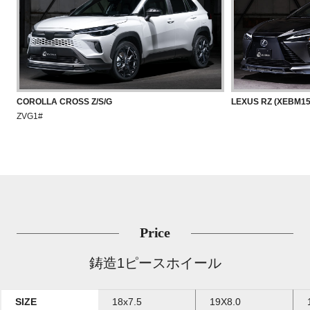
COROLLA CROSS Z/S/G
LEXUS RZ (XEBM15
ZVG1#
Price
鋳造1ピースホイール
SIZE
18x7.5
19X8.0