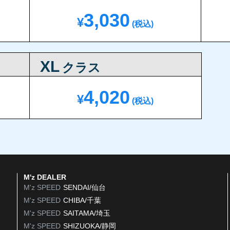
3,030
¥
(税込)
XL
クラス
4,020
¥
(税込)
M'z DEALER
M'z SPEED
SENDAI/仙台
M'z SPEED
CHIBA/千葉
M'z SPEED
SAITAMA/埼玉
M'z SPEED
SHIZUOKA/静岡