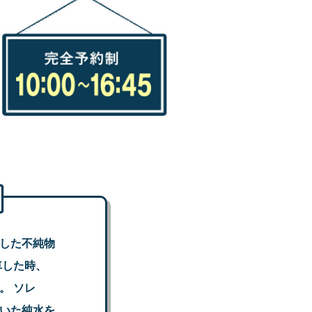
した不純物
車した時、
。 ソレ
いた純水を