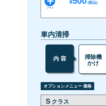
＋
500
¥
(税込)
プラス
車内清掃
掃除機
内 容
かけ
オプションメニュー 価格
S
クラス