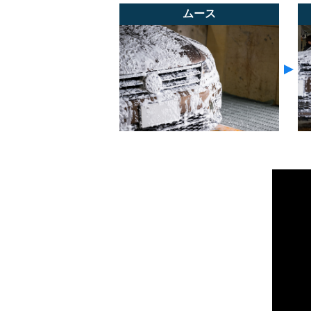
ムース
▼