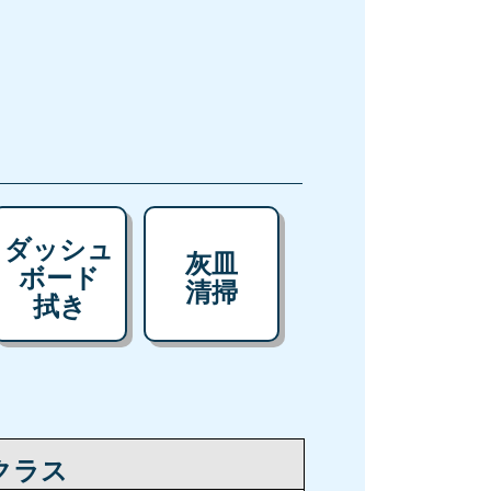
ダッシュ
灰皿
ボード
清掃
拭き
クラス