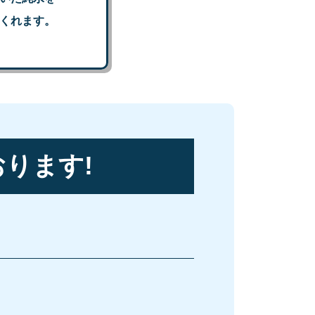
くれます。
ります!
、
。