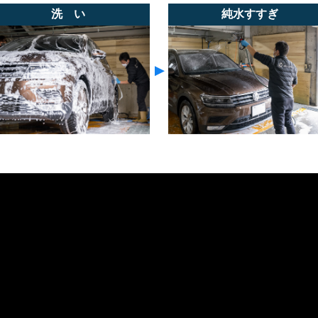
洗 い
純水すすぎ
▼