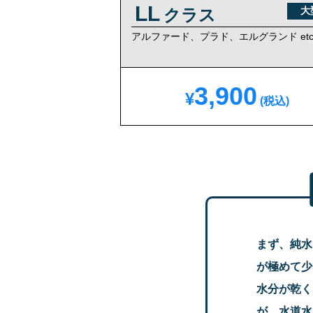
LL
大
クラス
アルファード、プラド、
エルグランド etc
3,900
¥
(税込)
まず、純水
が極めて少
水分が乾く
が、水道水