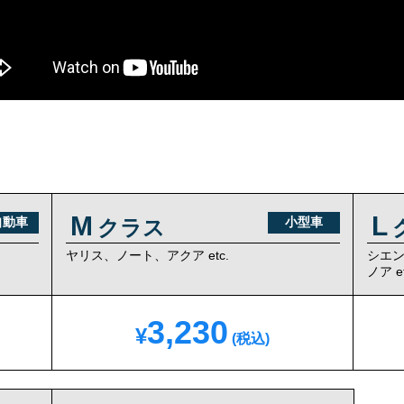
M
L
自動車
小型車
クラス
、
ヤリス、ノート、アクア etc.
シエ
ノア et
3,230
¥
(税込)