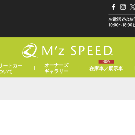
NEW
オーナーズ
リートカー
|
|
|
在庫車／展示車
ギャラリー
ついて