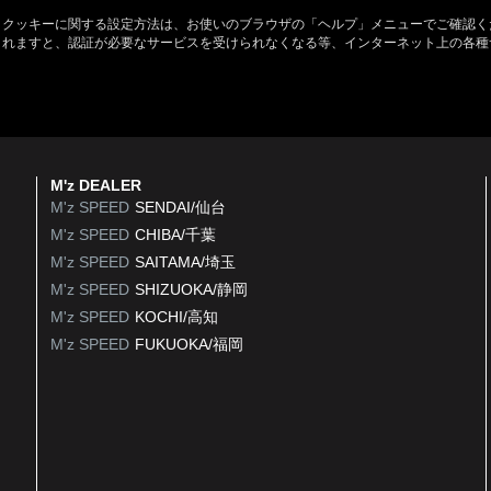
。クッキーに関する設定方法は、お使いのブラウザの「ヘルプ」メニューでご確認く
されますと、認証が必要なサービスを受けられなくなる等、インターネット上の各種
M'z DEALER
M'z SPEED
SENDAI/仙台
M'z SPEED
CHIBA/千葉
M'z SPEED
SAITAMA/埼玉
M'z SPEED
SHIZUOKA/静岡
M'z SPEED
KOCHI/高知
M'z SPEED
FUKUOKA/福岡