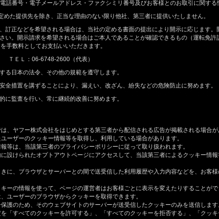
電話番号・電子メールアドレス・ファクシミリ番号及びお客様とのお取引に関する
にて定めた提供先を除き、正当な理由のない限り他社、第三者に提供いたしません。
、訂正などを希望される場合は、当社の定める書面の提出により開示に応じます。
さい。開示請求を希望される場合はご本人であることが確認できるもの（運転免許
0円を手数料としてお支払いいただきます。
ＥＬ：06-6748-2600（代表）
する日本の法令、その他の規範を遵守します。
安全措置を講ずることにより、漏えい、改ざん、紛失などの危険防止に努めます。
的に監査を行い、常に継続的改善に努めます。
では、ヤフー株式会社をはじめとする第三者から配信される広告が掲載される場合が
たユーザーのクッキー情報等を取得し、利用している場合があります。
情報等は、当該第三者のプライバシーポリシーに従って取り扱われます。
内に設けられたオプトアウトページにアクセスして、当該第三者によるクッキー情報
ときに、ブラウザとサーバーとの間で送受信した利用履歴や入力内容などを、お客様
ッキーの情報を使って、ページの運営者はお客様ごとに表示を変えたりすることがで
は、ユーザーのブラウザからクッキーを取得できます。
ー保護のため、そのウェブサイトのサーバーが送受信したクッキーのみを送信します
定を「すべてのクッキーを許可する」、「すべてのクッキーを拒否する」、「クッキ