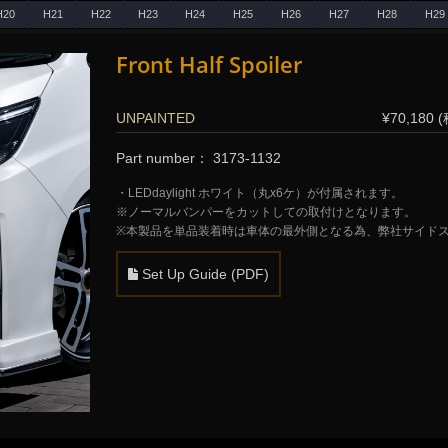
H20
H21
H22
H23
H24
H25
H26
H27
H28
H29
Front Half Spoiler
UNPAINTED
¥70,180 
Part number： 3173-1132
・LEDdaylight ホワイト（丸x6ケ）が付属されます。
※ノーマルバンパーをカットしての取付けとなります。
※本製品を単品装着時は車体の最外側となる為、弊社サイド
Set Up Guide (PDF)