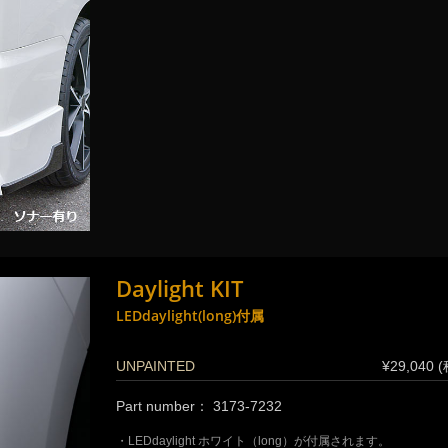
Daylight KIT
LEDdaylight(long)付属
UNPAINTED
¥29,040 
Part number： 3173-7232
・LEDdaylight ホワイト（long）が付属されます。