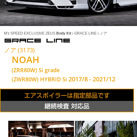
M'z SPEED EXCLUSIVE ZEUS
Body Kit
GRACE LINE
ノア
ノア (3173)
NOAH
(ZRR80W) Si grade
2017/8 - 2021/12
(ZWR80W) HYBRID Si