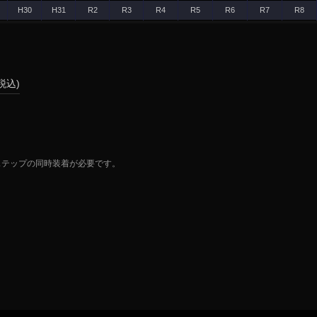
H30
H31
R2
R3
R4
R5
R6
R7
R8
(税込)
ステップの同時装着が必要です。