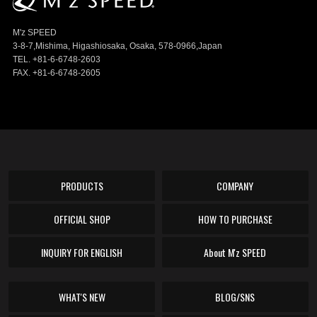
M'z SPEED
3-8-7,Mishima, Higashiosaka, Osaka, 578-0966,Japan
TEL. +81-6-6748-2603
FAX. +81-6-6748-2605
PRODUCTS
COMPANY
OFFICIAL SHOP
HOW TO PURCHASE
INQUIRY FOR ENGLISH
About M'z SPEED
WHAT'S NEW
BLOG/SNS