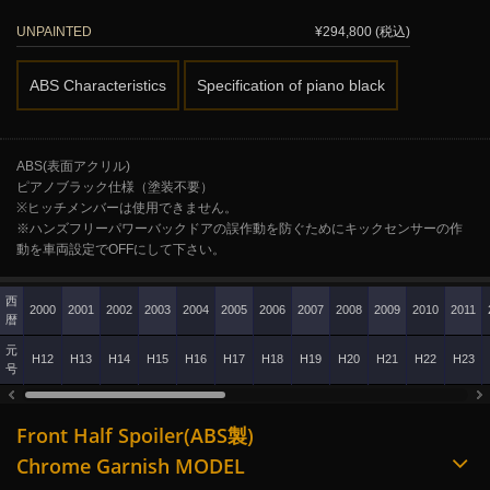
UNPAINTED
¥294,800 (税込)
ABS Characteristics
Specification of piano black
ABS(表面アクリル)
ピアノブラック仕様（塗装不要）
※ヒッチメンバーは使用できません。
※ハンズフリーパワーバックドアの誤作動を防ぐためにキックセンサーの作
動を車両設定でOFFにして下さい。
西
2000
2001
2002
2003
2004
2005
2006
2007
2008
2009
2010
2011
暦
元
H12
H13
H14
H15
H16
H17
H18
H19
H20
H21
H22
H23
号
Front Half Spoiler(ABS製)
Chrome Garnish MODEL