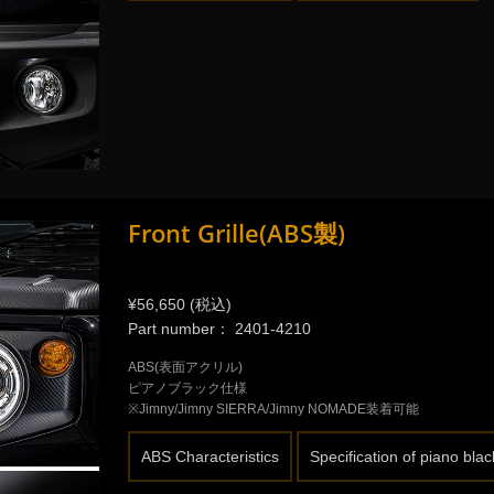
Front Grille(ABS製)
¥56,650 (税込)
Part number： 2401-4210
ABS(表面アクリル)
ピアノブラック仕様
※Jimny/Jimny SIERRA/Jimny NOMADE装着可能
ABS Characteristics
Specification of piano blac