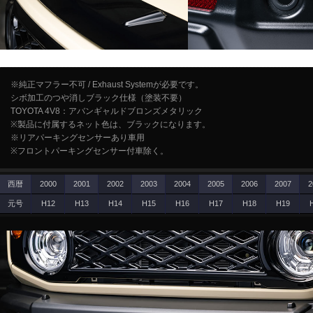
※純正マフラー不可 / Exhaust Systemが必要です。
シボ加工のつや消しブラック仕様（塗装不要）
TOYOTA 4V8：アバンギャルドブロンズメタリック
※製品に付属するネット色は、ブラックになります。
※リアパーキングセンサーあり車用
※フロントパーキングセンサー付車除く。
西暦
2000
2001
2002
2003
2004
2005
2006
2007
2
元号
H12
H13
H14
H15
H16
H17
H18
H19