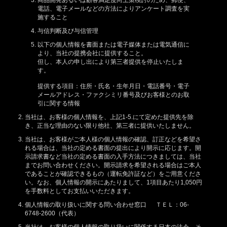
電話、電子メールなどの方法によりアンケート調査を実
施すること
与信判断及び与信管理
以下の個人情報を書面または電子媒体または電気通信に
より、当社の提携会社に提供すること。
但し、本人の申し出により第三者提供を停止いたしま
す。
提供する項目：住所・氏名・生年月日・電話番号・電子
メールアドレス・ファクシミリ番号及びお客様とのお取
引に関する情報
当社は、お客様の個人情報を、上記1-5.にて定めた提供先を除
き、正当な理由のない限り他社、第三者に提供いたしません。
当社は、お客様がご本人様の個人情報の確認、訂正などを希望さ
れる場合は、当社の定める書面の提出により開示に応じます。開
示請求書など当社の定める書面の入手方法につきましては、当社
までお問い合わせください。開示請求を希望される場合はご本人
であることが確認できるもの（運転免許証など）をご用意くださ
い。なお、個人情報の開示にあたりまして、1項目あたり1,050円
を手数料としてお支払いいただきます。
個人情報の取り扱いに関する問い合わせ窓口 ＴＥＬ：06-
6748-2600（代表）
当社は、お客様の個人情報の取り扱いに関係する日本の法令、そ