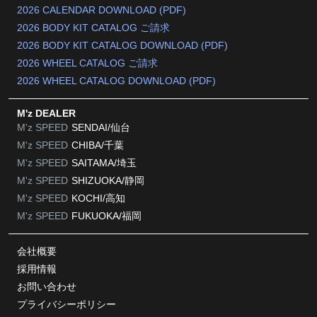
2026 CALENDAR DOWNLOAD (PDF)
2026 BODY KIT CATALOG ご請求
2026 BODY KIT CATALOG DOWNLOAD (PDF)
2026 WHEEL CATALOG ご請求
2026 WHEEL CATALOG DOWNLOAD (PDF)
M'z DEALER
M'z SPEED
SENDAI/仙台
M'z SPEED
CHIBA/千葉
M'z SPEED
SAITAMA/埼玉
M'z SPEED
SHIZUOKA/静岡
M'z SPEED
KOCHI/高知
M'z SPEED
FUKUOKA/福岡
会社概要
採用情報
お問い合わせ
プライバシーポリシー