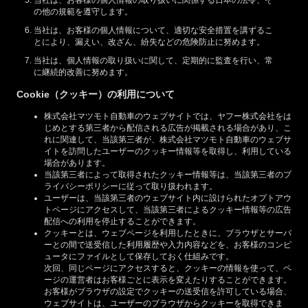
の他の規範を遵守します。
当社は、お客様の個人情報について、適切な安全措置を講ずるこ
とにより、漏えい、改ざん、紛失などの危険防止に努めます。
当社は、個人情報の取り扱いに関して、定期的に監査を行い、常
に継続的改善に努めます。
Cookie（クッキー）の利用について
株式会社マツモト自動車のウェブサイトでは、ヤフー株式会社をは
じめとする第三者から配信される広告が掲載される場合があり、こ
れに関連して、当該第三者が、株式会社マツモト自動車のウェブサ
イトを訪問したユーザーのクッキー情報等を取得し、利用している
場合があります。
当該第三者によって取得されたクッキー情報等は、当該第三者のプ
ライバシーポリシーに従って取り扱われます。
ユーザーは、当該第三者のウェブサイト内に設けられたオプトアウ
トページにアクセスして、当該第三者によるクッキー情報等の広告
配信への利用を停止することができます。
クッキーとは、ウェブページを利用したときに、ブラウザとサーバ
ーとの間で送受信した利用履歴や入力内容などを、お客様のコンピ
ュータにファイルとして保存しておく仕組みです。
次回、同じページにアクセスすると、クッキーの情報を使って、ペ
ージの運営者はお客様ごとに表示を変えたりすることができます。
お客様がブラウザの設定でクッキーの送受信を許可している場合、
ウェブサイトは、ユーザーのブラウザからクッキーを取得できま