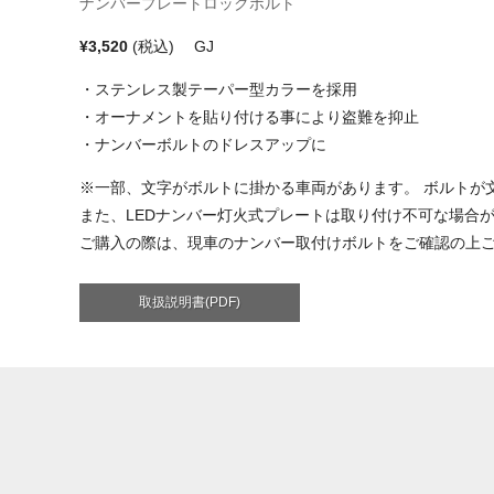
ナンバープレートロックボルト
¥3,520
(税込) GJ
・ステンレス製テーパー型カラーを採用
・オーナメントを貼り付ける事により盗難を抑止
・ナンバーボルトのドレスアップに
※一部、文字がボルトに掛かる車両があります。 ボルトが
また、LEDナンバー灯火式プレートは取り付け不可な場合
ご購入の際は、現車のナンバー取付けボルトをご確認の上
取扱説明書(PDF)