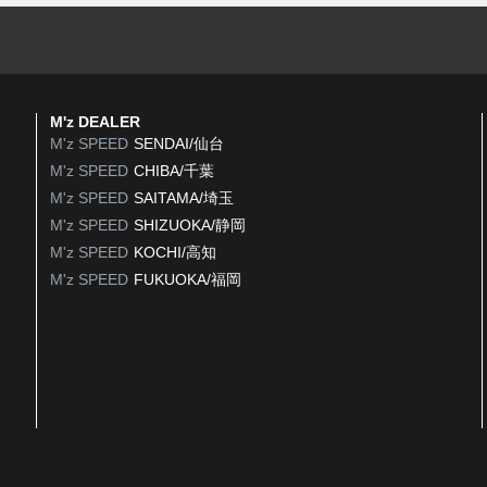
M'z DEALER
M'z SPEED
SENDAI/仙台
M'z SPEED
CHIBA/千葉
M'z SPEED
SAITAMA/埼玉
M'z SPEED
SHIZUOKA/静岡
M'z SPEED
KOCHI/高知
M'z SPEED
FUKUOKA/福岡