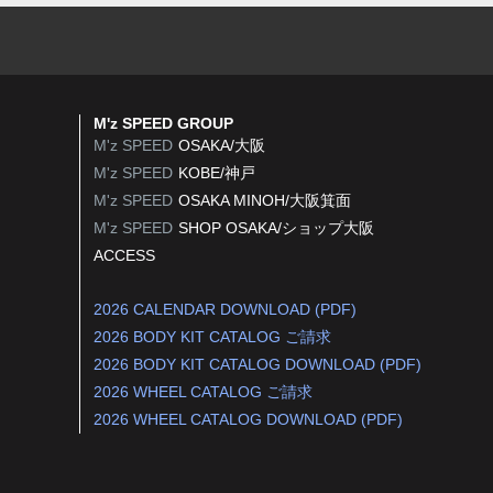
M'z SPEED GROUP
M'z SPEED
OSAKA/大阪
M'z SPEED
KOBE/神戸
M'z SPEED
OSAKA MINOH/大阪箕面
M'z SPEED
SHOP OSAKA/
ショップ大阪
ACCESS
2026 CALENDAR DOWNLOAD (PDF)
2026 BODY KIT CATALOG ご請求
2026 BODY KIT CATALOG DOWNLOAD (PDF)
2026 WHEEL CATALOG ご請求
2026 WHEEL CATALOG DOWNLOAD (PDF)