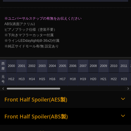
※ユニバーサルステップの有無をお伝えください
ABS(表面アクリル)
ピアノブラック仕様（塗装不要）
※下向きマフラーカッター付属
※ラインLEDdaylight(dl-36x2)付属
※純正サイドモール有/無 設定あり
西
2000
2001
2002
2003
2004
2005
2006
2007
2008
2009
2010
2011
暦
元
H12
H13
H14
H15
H16
H17
H18
H19
H20
H21
H22
H23
号
Front Half Spoiler(AES製)
Front Half Spoiler(ABS製)