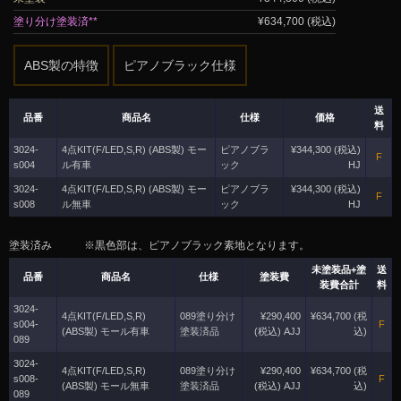
塗り分け塗装済**
¥634,700 (税込)
ABS製の特徴
ピアノブラック仕様
送
品番
商品名
仕様
価格
料
3024-
4点KIT(F/LED,S,R) (ABS製) モー
ピアノブラ
¥344,300 (税込)
F
s004
ル有車
ック
HJ
3024-
4点KIT(F/LED,S,R) (ABS製) モー
ピアノブラ
¥344,300 (税込)
F
s008
ル無車
ック
HJ
塗装済み ※黒色部は、ピアノブラック素地となります。
未塗装品+塗
送
品番
商品名
仕様
塗装費
装費合計
料
3024-
4点KIT(F/LED,S,R)
089塗り分け
¥290,400
¥634,700 (税
s004-
F
(ABS製) モール有車
塗装済品
(税込) AJJ
込)
089
3024-
4点KIT(F/LED,S,R)
089塗り分け
¥290,400
¥634,700 (税
s008-
F
(ABS製) モール無車
塗装済品
(税込) AJJ
込)
089