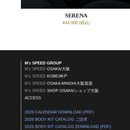
SERENA
¥44,000 (税込)
M'z SPEED GROUP
M'z SPEED
OSAKA/大阪
M'z SPEED
KOBE/神戸
M'z SPEED
OSAKA MINOH/大阪箕面
M'z SPEED
SHOP OSAKA/
ショップ大阪
ACCESS
2026 CALENDAR DOWNLOAD (PDF)
2026 BODY KIT CATALOG ご請求
2026 BODY KIT CATALOG DOWNLOAD (PDF)