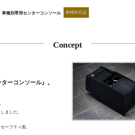
車検対応品
車種別専用センターコンソール
Concept
ンターコンソール』。
め
としました。
うセーフティ面。