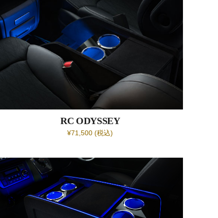
RC ODYSSEY
¥71,500 (税込)