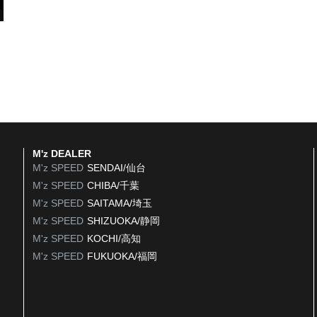
M'z DEALER
M'z SPEED
SENDAI/仙台
M'z SPEED
CHIBA/千葉
M'z SPEED
SAITAMA/埼玉
M'z SPEED
SHIZUOKA/静岡
M'z SPEED
KOCHI/高知
M'z SPEED
FUKUOKA/福岡