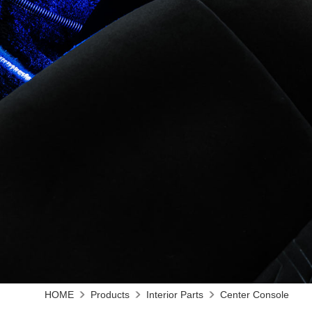
HOME
Products
Interior Parts
Center Console