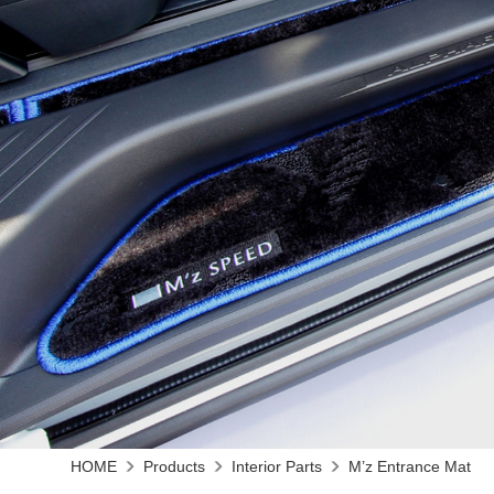
HOME
Products
Interior Parts
M’z Entrance Mat