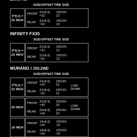
SIZE/OFFSET
TIRE SIZE
22x9.0j
265/35-
FRONT
+32
22
デモカー
22 INCH
22x9.0j
265/35-
REAR
+32
22
INFINITY FX35
SIZE/OFFSET
TIRE SIZE
22x9.0j
265/35-
FRONT
+32
22
デモカー
22 INCH
22x9.0j
265/35-
REAR
+32
22
MURANO /
Z50.2WD
SIZE/OFFSET
TIRE SIZE
22x9.0j
265/35-
FRONT
+45
22
デモカー
LOW
DOWN
22 INCH
22x9.0j
265/35-
REAR
+32
22
20x8.5j
265/40-
FRONT
+40
20
LOW
20 INCH
DOWN
20x8.5j
265/40-
REAR
+40
20
19x8.0j
255/55-
FRONT
+45
19
19 INCH
19x8.0j
255/55-
REAR
+45
19