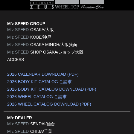
M'z SPEED GROUP
M'z SPEED
OSAKA/大阪
M'z SPEED
KOBE/神戸
M'z SPEED
OSAKA MINOH/大阪箕面
M'z SPEED
SHOP OSAKA/
ショップ大阪
ACCESS
2026 CALENDAR DOWNLOAD (PDF)
2026 BODY KIT CATALOG ご請求
2026 BODY KIT CATALOG DOWNLOAD (PDF)
2026 WHEEL CATALOG ご請求
2026 WHEEL CATALOG DOWNLOAD (PDF)
M'z DEALER
M'z SPEED
SENDAI/仙台
M'z SPEED
CHIBA/千葉