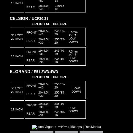
+52
18
18 INCH
18x8.0j
225/45-
REAR
+48
18
CELSIOR /
UCF30.31
SIZE/OFFSET
TIRE SIZE
20x8.5j
245/35-
F.5mm
FRONT
+40
20
デモカー
ｽﾍﾟｰｻｰ
LOW
20 INCH
20x8.5j
255/35-
REAR
DOWN
+30
20
19x8.0j
245/40-
F.5mm
FRONT
+38
19
ｽﾍﾟｰｻｰ
19 INCH
LOW
19x9.0j
245/40-
REAR
DOWN
+38
19
ELGRAND /
E51.2WD.4WD
SIZE/OFFSET
TIRE SIZE
20x8.5j
255/35-
FRONT
+40
20
デモカー
LOW
DOWN
20 INCH
20x8.5j
255/35-
REAR
+30
20
19x8.0j
245/40-
FRONT
+38
19
LOW
19 INCH
DOWN
19x8.0j
245/40-
REAR
+38
19
juno Vogue ムービー (450kbps | RealMedia)