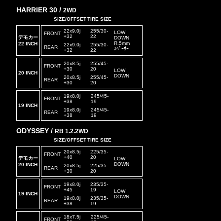
HARRIER 30 /
2WD
SIZE/OFFSET
TIRE SIZE
22x9.0j
255/30-
LOW
FRONT
+32
22
デモカー
DOWN
R.5mm
22 INCH
22x9.0j
255/30-
REAR
ｽﾍﾟｰｻｰ
+32
22
20x8.5j
255/45-
FRONT
+30
20
LOW
20 INCH
DOWN
20x8.5j
255/45-
REAR
+30
20
19x8.0j
245/45-
FRONT
+38
19
19 INCH
19x8.0j
245/45-
REAR
+38
19
ODYSSEY /
RB 1.2.2WD
SIZE/OFFSET
TIRE SIZE
20x8.5j
225/35-
FRONT
+40
20
デモカー
LOW
DOWN
20
INCH
20x8.5j
225/35-
REAR
+30
20
19x8.0j
235/35-
FRONT
+45
19
LOW
19 INCH
DOWN
19x8.0j
235/35-
REAR
+38
19
18x7.5j
225/45-
FRONT