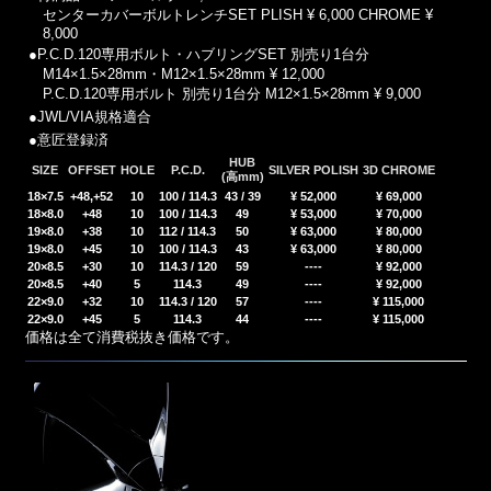
センターカバーボルトレンチSET PLISH
¥ 6,000
CHROME
¥
8,000
●P.C.D.120専用ボルト・ハブリングSET 別売り1台分
M14×1.5×28mm・M12×1.5×28mm
¥ 12,000
P.C.D.120専用ボルト 別売り1台分 M12×1.5×28mm
¥ 9,000
●JWL/VIA規格適合
●意匠登録済
HUB
SIZE
OFFSET
HOLE
P.C.D.
SILVER POLISH
3D CHROME
(高mm)
18×7.5
+48,+52
10
100 / 114.3
43 / 39
¥ 52,000
¥ 69,000
18×8.0
+48
10
100 / 114.3
49
¥ 53,000
¥ 70,000
19×8.0
+38
10
112 / 114.3
50
¥ 63,000
¥ 80,000
19×8.0
+45
10
100 / 114.3
43
¥ 63,000
¥ 80,000
20×8.5
+30
10
114.3 / 120
59
----
¥ 92,000
20×8.5
+40
5
114.3
49
----
¥ 92,000
22×9.0
+32
10
114.3 / 120
57
----
¥ 115,000
22×9.0
+45
5
114.3
44
----
¥ 115,000
価格は全て消費税抜き価格です。