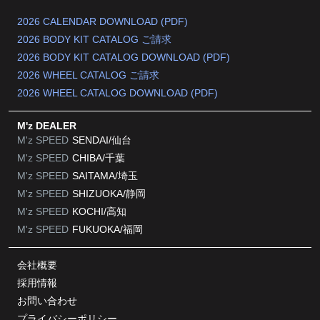
2026 CALENDAR DOWNLOAD (PDF)
2026 BODY KIT CATALOG ご請求
2026 BODY KIT CATALOG DOWNLOAD (PDF)
2026 WHEEL CATALOG ご請求
2026 WHEEL CATALOG DOWNLOAD (PDF)
M'z DEALER
M'z SPEED
SENDAI/仙台
M'z SPEED
CHIBA/千葉
M'z SPEED
SAITAMA/埼玉
M'z SPEED
SHIZUOKA/静岡
M'z SPEED
KOCHI/高知
M'z SPEED
FUKUOKA/福岡
会社概要
採用情報
お問い合わせ
プライバシーポリシー