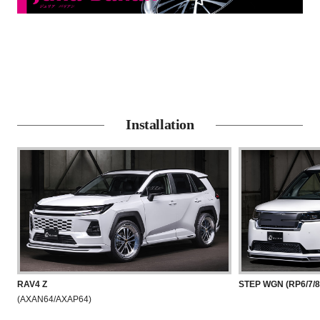
Installation
RAV4 Z
STEP WGN (RP6/7/
(AXAN64/AXAP64)