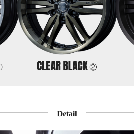
CLEAR
BLACK
①
②
Detail