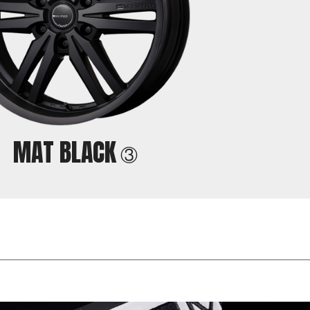
MAT
BLACK
③