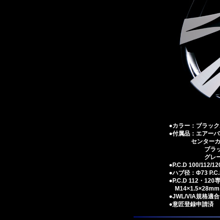
●カラー：ブラック
●付属品：エアーバル
センターカバー
ブラックポリ
グレーメタリッ
●P.C.D 100/11
●ハブ径：Φ73 P.C.
●P.C.D 112・
M14×1.5×28mm・
●JWL/VIA規格適合
●意匠登録申請済