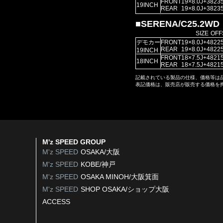
FRONT
19×8.0J
+38
235
19INCH
REAR
19×8.0J
+38
235
■SERENA/C25.2WD
SIZE
OFF
デモカー
FRONT
19×8.0J
+48
225
REAR
19×8.0J
+48
225
19INCH
FRONT
18×7.5J
+48
215
18INCH
REAR
18×7.5J
+48
215
記載されている製品の仕様、価格等は
表記価格は、販売店が販売する価格を
M'z SPEED GROUP
M'z SPEED
OSAKA/大阪
M'z SPEED
KOBE/神戸
M'z SPEED
OSAKA MINOH/大阪箕面
M'z SPEED
SHOP OSAKA/
ショップ大阪
ACCESS