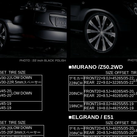
■MURANO /Z50.2WD
SET
TIRE SIZE
SIZE
OFFSET
TIR
LOW DOWN
/30-22
デモカー
FRONT
22×9.0J
+45
265/35-22
L
/30-22
R.5mmスペーサー
REAR
22×9.0J
+32
265/35-22
22INCH
/45-20
FRONT
20×8.5J
+40
265/45-20
LOW DOWN
20INCH
L
/45-20
REAR
20×8.5J
+40
265/45-20
/45-19
FRONT
19×8.0J
+48
255/55-19
19INCH
/45-19
REAR
19×8.0J
+48
255/55-19
■ELGRAND / E51
SET
TIRE SIZE
SIZE
OFFSET
TIR
LOW DOWN
/35-20
デモカー
FRONT
20×8.5J
+40
255/35-20
L
/35-20
F.3mmスペーサー
REAR
20×8.5J
+40
255/35-20
20INCH