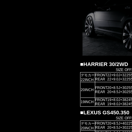
■HARRIER 30/2WD
SIZE
OFF
デモカー
FRONT
22×9.0J
+32
255
REAR
22×9.0J
+32
255
22INCH
FRONT
20×8.5J
+30
255
20INCH
REAR
20×8.5J
+30
255
FRONT
19×8.0J
+38
245
19INCH
REAR
19×8.0J
+38
245
■LEXUS GS450.350
SIZE
OFF
デモカー
FRONT
20×8.5J
+40
225
REAR
20×8.5J
+30
225
20INCH