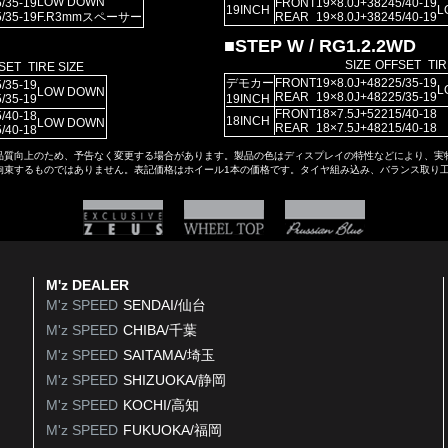
LOW DOWN
/35-19
FRONT
19×8.0J
+38
245/40-19
19INCH
L
/35-19
F.R3mmスペーサー
REAR
19×8.0J
+38
245/40-19
■STEP W / RG1.2.2WD
SIZE
OFFSET
TIR
SET
TIRE SIZE
デモカー
FRONT
19×8.0J
+48
225/35-19
/35-19
L
LOW DOWN
REAR
19×8.0J
+48
225/35-19
/35-19
19INCH
FRONT
18×7.5J
+52
215/40-18
/40-18
18INCH
LOW DOWN
REAR
18×7.5J
+48
215/40-18
/40-18
品質向上のため、予告なく変更する場合があります。製品の色はディスプレイの特性などにより、実
拘束するものではありません。表記価格はホイール1本の価格です。タイヤ組み込み、バランス取り
M'z DEALER
M'z SPEED
SENDAI/仙台
M'z SPEED
CHIBA/千葉
M'z SPEED
SAITAMA/埼玉
M'z SPEED
SHIZUOKA/静岡
M'z SPEED
KOCHI/高知
M'z SPEED
FUKUOKA/福岡