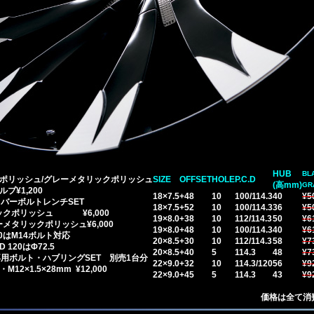
HUB
BL
ポリッシュ/グレーメタリックポリッシュ
SIZE
OFFSET
HOLE
P.C.D
(高mm)
GR
ブ¥1,200
18×7.5
+48
10
100/114.3
40
¥5
ボルトレンチSET
18×7.5
+52
10
100/114.3
36
¥5
ッシュ ¥6,000
19×8.0
+38
10
112/114.3
50
¥6
クポリッシュ¥6,000
19×8.0
+48
10
100/114.3
40
¥6
2/120はM14ボルト対応
20×8.5
+30
10
112/114.3
58
¥7
D 120はΦ72.5
20×8.5
+40
5
114.3
48
¥7
120専用ボルト・ハブリングSET 別売1台分
22×9.0
+32
10
114.3/120
56
¥9
M12×1.5×28mm ¥12,000
22×9.0
+45
5
114.3
43
¥9
価格は全て消