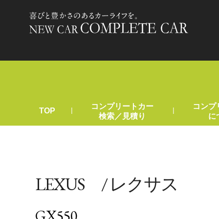
コンプリートカー
コンプ
|
|
TOP
検索／見積り
に
LEXUS / レクサス
GX550