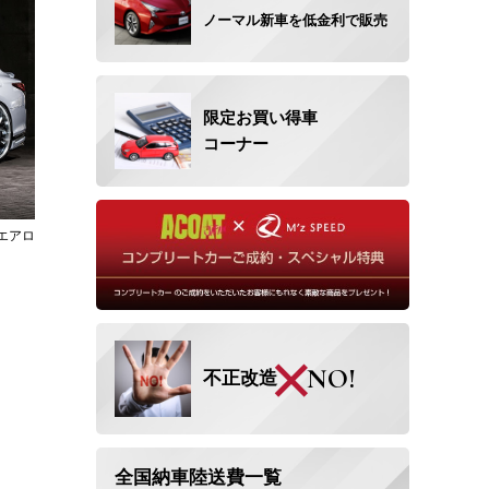
ノーマル新車を低金利で
販売
限定お買い得車
コーナー
エアロ
×
NO!
不正改造
全国納車陸送費一覧