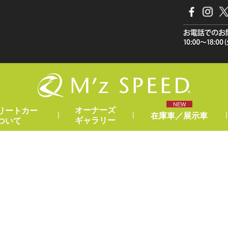
NEW
オーナーズ
リートカー
|
|
|
在庫車／展示車
ギャラリー
ついて