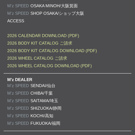
M'z SPEED
OSAKA MINOH/大阪箕面
M'z SPEED
SHOP OSAKA/
ショップ大阪
ACCESS
2026 CALENDAR DOWNLOAD (PDF)
2026 BODY KIT CATALOG ご請求
2026 BODY KIT CATALOG DOWNLOAD (PDF)
2026 WHEEL CATALOG ご請求
2026 WHEEL CATALOG DOWNLOAD (PDF)
M'z DEALER
M'z SPEED
SENDAI/仙台
M'z SPEED
CHIBA/千葉
M'z SPEED
SAITAMA/埼玉
M'z SPEED
SHIZUOKA/静岡
M'z SPEED
KOCHI/高知
M'z SPEED
FUKUOKA/福岡