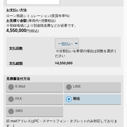
お支払い方法
ローン簡易シミュレーション(実質年率
%)
お見積り金額
(車両代+消費税込)
※登録地域により別途陸送費などが必要です。
4,550,000
円(税込)
支払回数
※分割払いを希望の場合は回数を選択く
ださい
¥
4,550,000
支払総額
見積書送付方法
E-Mail
LINE
FAX
郵送
SMS
(E-mailアドレスはPC・スマートフォン・タブレットのみ対応しておりま
す。)