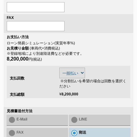
FAX
お支払い方法
ローン簡易シミュレーション(実質年率
%)
お見積り金額
(車両代+消費税込)
※登録地域により別途陸送費などが必要です。
8,200,000
円(税込)
支払回数
※分割払いを希望の場合は回数を選択く
ださい
¥
8,200,000
支払総額
見積書送付方法
E-Mail
LINE
FAX
郵送