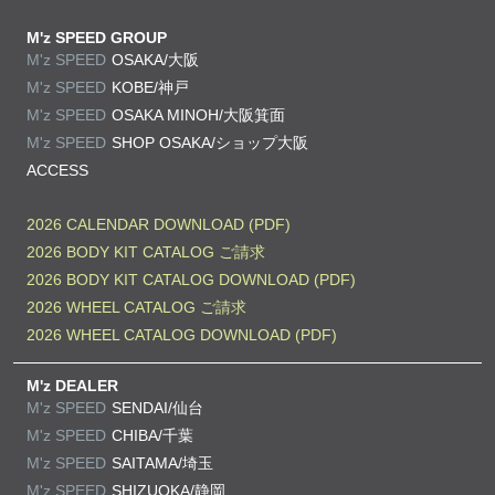
M'z SPEED GROUP
M'z SPEED
OSAKA/大阪
M'z SPEED
KOBE/神戸
M'z SPEED
OSAKA MINOH/大阪箕面
M'z SPEED
SHOP OSAKA/
ショップ大阪
ACCESS
2026 CALENDAR DOWNLOAD (PDF)
2026 BODY KIT CATALOG ご請求
2026 BODY KIT CATALOG DOWNLOAD (PDF)
2026 WHEEL CATALOG ご請求
2026 WHEEL CATALOG DOWNLOAD (PDF)
M'z DEALER
M'z SPEED
SENDAI/仙台
M'z SPEED
CHIBA/千葉
M'z SPEED
SAITAMA/埼玉
M'z SPEED
SHIZUOKA/静岡