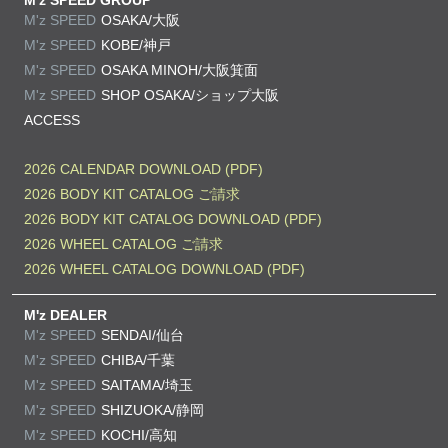
M'z SPEED
OSAKA/大阪
M'z SPEED
KOBE/神戸
M'z SPEED
OSAKA MINOH/大阪箕面
M'z SPEED
SHOP OSAKA/
ショップ大阪
ACCESS
2026 CALENDAR DOWNLOAD (PDF)
2026 BODY KIT CATALOG ご請求
2026 BODY KIT CATALOG DOWNLOAD (PDF)
2026 WHEEL CATALOG ご請求
2026 WHEEL CATALOG DOWNLOAD (PDF)
M'z DEALER
M'z SPEED
SENDAI/仙台
M'z SPEED
CHIBA/千葉
M'z SPEED
SAITAMA/埼玉
M'z SPEED
SHIZUOKA/静岡
M'z SPEED
KOCHI/高知