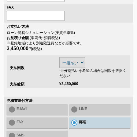
FAX
お支払い方法
ローン簡易シミュレーション(実質年率
%)
お見積り金額
(車両代+消費税込)
※登録地域により別途陸送費などが必要です。
3,450,000
円(税込)
支払回数
※分割払いを希望の場合は回数を選択く
ださい
¥
3,450,000
支払総額
見積書送付方法
E-Mail
LINE
FAX
郵送
SMS