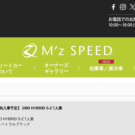
NEW
オーナーズ
リートカー
|
|
|
在庫車／展示車
ギャラリー
ついて
中旬入庫予定】
2WD HYBRID S-Z 7人乗
YBRID S-Z 7人乗
ュートラルブラック