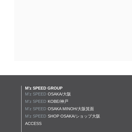
M'z SPEED GROUP
M'z SPEED
OSAKA/大阪
M'z SPEED
KOBE/神戸
M'z SPEED
OSAKA MINOH/大阪箕面
M'z SPEED
SHOP OSAKA/
ショップ大阪
ACCESS