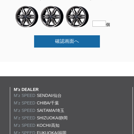
個
確認画面へ
M'z DEALER
M'z SPEED
SENDAI/仙台
M'z SPEED
CHIBA/千葉
M'z SPEED
SAITAMA/埼玉
M'z SPEED
SHIZUOKA/静岡
M'z SPEED
KOCHI/高知
M'z SPEED
FUKUOKA/福岡