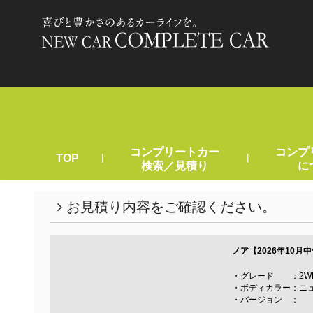
コンプリートカー
コンプ
|
|
TOP
検索／見積り
に
お見積り内容をご確認ください。
ノア【2026年10月
・グレード ：2WD H
・ボディカラー：ニ
・バージョン ：