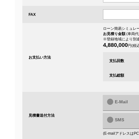
FAX
ローン簡易シミュレー
お見積り金額
(車両代
※登録地域により別
4,880,000
円(税込
お支払い方法
支払回数
支払総額
E-Mail
見積書送付方法
SMS
(E-mailアドレス