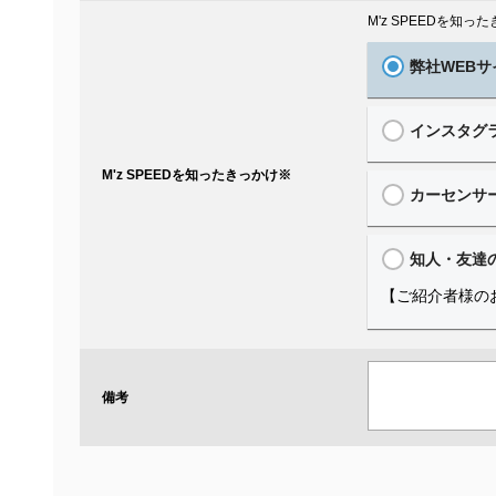
M'z SPEEDを知
弊社WEBサ
インスタグ
M'z SPEEDを知ったきっかけ
※
カーセンサ
知人・友達
【ご紹介者様の
備考