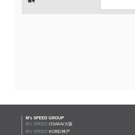
備考
M'z SPEED GROUP
M'z SPEED
OSAKA/大阪
M'z SPEED
KOBE/神戸