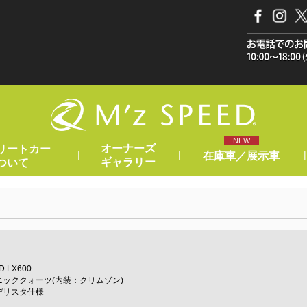
NEW
オーナーズ
リートカー
|
|
|
在庫車／展示車
ギャラリー
ついて
LX600
ッククォーツ(内装：クリムゾン)
デリスタ仕様