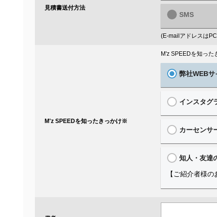
見積書送付方法
SMS
(E-mailアドレス
M'z SPEEDを知
弊社WEBサ
インスタグ
M'z SPEEDを知ったきっかけ
※
カーセンサ
知人・友達
【ご紹介者様の