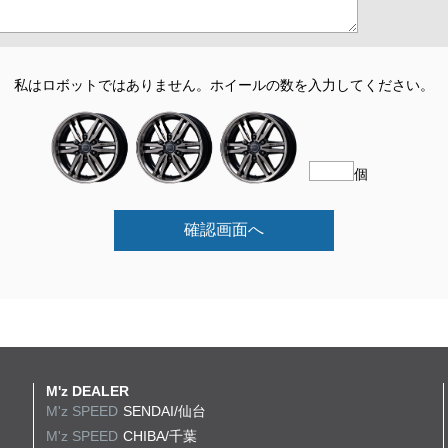
私はロボットではありません。
ホイールの数を入力してください。
個
確認画面へ
M'z DEALER
M'z SPEED
SENDAI/仙台
M'z SPEED
CHIBA/千葉