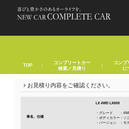
コンプリートカー
コンプ
|
|
TOP
検索／見積り
に
お見積り内容をご確認ください。
LX
4WD LX600
・グレード ：4WD 
車名、仕様
・ボディカラー：ソニ
・バージョン ：モ