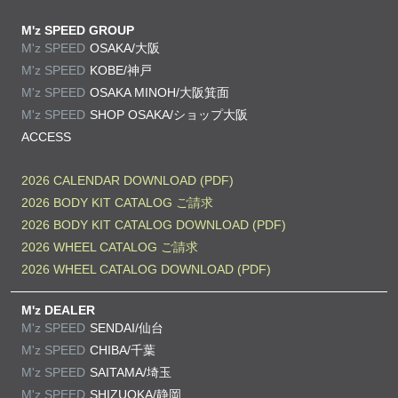
M'z SPEED GROUP
M'z SPEED
OSAKA/大阪
M'z SPEED
KOBE/神戸
M'z SPEED
OSAKA MINOH/大阪箕面
M'z SPEED
SHOP OSAKA/
ショップ大阪
ACCESS
2026 CALENDAR DOWNLOAD (PDF)
2026 BODY KIT CATALOG ご請求
2026 BODY KIT CATALOG DOWNLOAD (PDF)
2026 WHEEL CATALOG ご請求
2026 WHEEL CATALOG DOWNLOAD (PDF)
M'z DEALER
M'z SPEED
SENDAI/仙台
M'z SPEED
CHIBA/千葉
M'z SPEED
SAITAMA/埼玉
M'z SPEED
SHIZUOKA/静岡