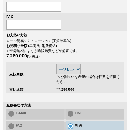
FAX
お支払い方法
ローン簡易シミュレーション(実質年率
%)
お見積り金額
(車両代+消費税込)
※登録地域により別途陸送費などが必要です。
7,280,000
円(税込)
支払回数
※分割払いを希望の場合は回数を選択く
ださい
¥
7,280,000
支払総額
見積書送付方法
E-Mail
LINE
FAX
郵送