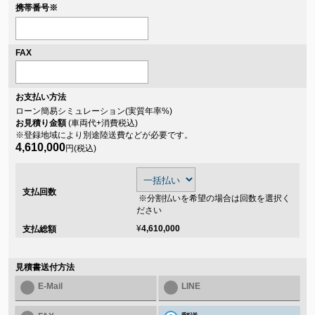
携帯番号
※
FAX
お支払い方法
ローン簡易シミュレーション(実質年率
%)
お見積り金額
(車両代+消費税込)
※登録地域により別途陸送費などが必要です。
4,610,000
円(税込)
支払回数
※分割払いを希望の場合は回数を選択く
ださい
¥
4,610,000
支払総額
見積書送付方法
E-Mail
LINE