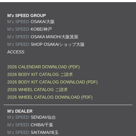
M'z SPEED GROUP
M'z SPEED
OSAKA/大阪
M'z SPEED
KOBE/神戸
M'z SPEED
OSAKA MINOH/大阪箕面
M'z SPEED
SHOP OSAKA/
ショップ大阪
ACCESS
2026 CALENDAR DOWNLOAD (PDF)
2026 BODY KIT CATALOG ご請求
2026 BODY KIT CATALOG DOWNLOAD (PDF)
2026 WHEEL CATALOG ご請求
2026 WHEEL CATALOG DOWNLOAD (PDF)
M'z DEALER
M'z SPEED
SENDAI/仙台
M'z SPEED
CHIBA/千葉
M'z SPEED
SAITAMA/埼玉