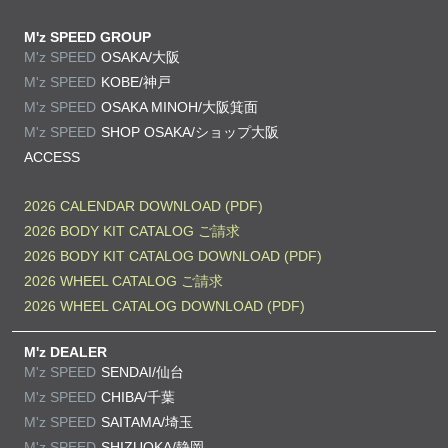
M'z SPEED GROUP
M'z SPEED
OSAKA/大阪
M'z SPEED
KOBE/神戸
M'z SPEED
OSAKA MINOH/大阪箕面
M'z SPEED
SHOP OSAKA/
ショップ大阪
ACCESS
2026 CALENDAR DOWNLOAD (PDF)
2026 BODY KIT CATALOG ご請求
2026 BODY KIT CATALOG DOWNLOAD (PDF)
2026 WHEEL CATALOG ご請求
2026 WHEEL CATALOG DOWNLOAD (PDF)
M'z DEALER
M'z SPEED
SENDAI/仙台
M'z SPEED
CHIBA/千葉
M'z SPEED
SAITAMA/埼玉
M'z SPEED
SHIZUOKA/静岡