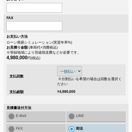
FAX
お支払い方法
ローン簡易シミュレーション(実質年率
%)
お見積り金額
(車両代+消費税込)
※登録地域により別途陸送費などが必要です。
4,980,000
円(税込)
支払回数
※分割払いを希望の場合は回数を選択く
ださい
¥
4,980,000
支払総額
見積書送付方法
E-Mail
LINE
FAX
郵送