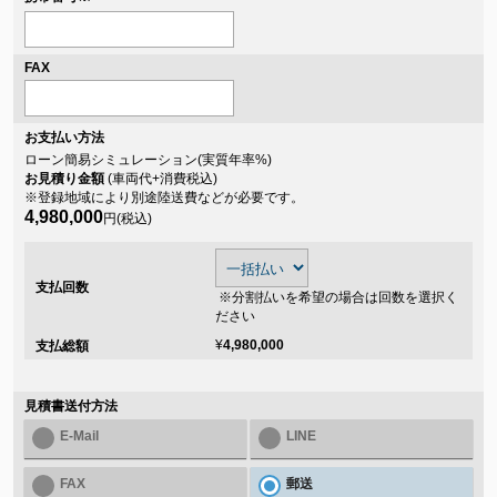
FAX
お支払い方法
ローン簡易シミュレーション(実質年率
%)
お見積り金額
(車両代+消費税込)
※登録地域により別途陸送費などが必要です。
4,980,000
円(税込)
支払回数
※分割払いを希望の場合は回数を選択く
ださい
¥
4,980,000
支払総額
見積書送付方法
E-Mail
LINE
FAX
郵送