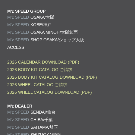
M'z SPEED GROUP
M'z SPEED
OSAKA/大阪
M'z SPEED
KOBE/神戸
M'z SPEED
OSAKA MINOH/大阪箕面
M'z SPEED
SHOP OSAKA/
ショップ大阪
ACCESS
2026 CALENDAR DOWNLOAD (PDF)
2026 BODY KIT CATALOG ご請求
2026 BODY KIT CATALOG DOWNLOAD (PDF)
2026 WHEEL CATALOG ご請求
2026 WHEEL CATALOG DOWNLOAD (PDF)
M'z DEALER
M'z SPEED
SENDAI/仙台
M'z SPEED
CHIBA/千葉
M'z SPEED
SAITAMA/埼玉
M'z SPEED
SHIZUOKA/静岡