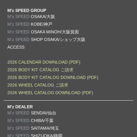
M'z SPEED GROUP
M'z SPEED
OSAKA/大阪
M'z SPEED
KOBE/神戸
M'z SPEED
OSAKA MINOH/大阪箕面
M'z SPEED
SHOP OSAKA/
ショップ大阪
ACCESS
2026 CALENDAR DOWNLOAD (PDF)
2026 BODY KIT CATALOG ご請求
2026 BODY KIT CATALOG DOWNLOAD (PDF)
2026 WHEEL CATALOG ご請求
2026 WHEEL CATALOG DOWNLOAD (PDF)
M'z DEALER
M'z SPEED
SENDAI/仙台
M'z SPEED
CHIBA/千葉
M'z SPEED
SAITAMA/埼玉
M'z SPEED
SHIZUOKA/静岡