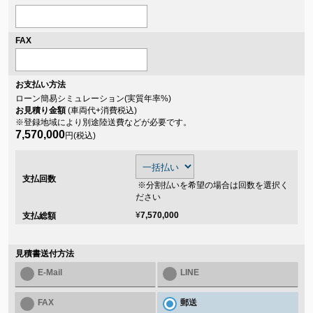
FAX
お支払い方法
ローン簡易シミュレーション(実質年率
%)
お見積り金額
(車両代+消費税込)
※登録地域により別途陸送費などが必要です。
7,570,000
円(税込)
支払回数
※分割払いを希望の場合は回数を選択く
ださい
¥
7,570,000
支払総額
見積書送付方法
E-Mail
LINE
FAX
郵送