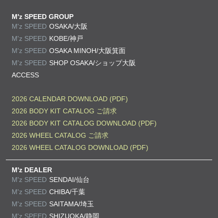
M'z SPEED GROUP
M'z SPEED
OSAKA/大阪
M'z SPEED
KOBE/神戸
M'z SPEED
OSAKA MINOH/大阪箕面
M'z SPEED
SHOP OSAKA/
ショップ大阪
ACCESS
2026 CALENDAR DOWNLOAD (PDF)
2026 BODY KIT CATALOG ご請求
2026 BODY KIT CATALOG DOWNLOAD (PDF)
2026 WHEEL CATALOG ご請求
2026 WHEEL CATALOG DOWNLOAD (PDF)
M'z DEALER
M'z SPEED
SENDAI/仙台
M'z SPEED
CHIBA/千葉
M'z SPEED
SAITAMA/埼玉
M'z SPEED
SHIZUOKA/静岡