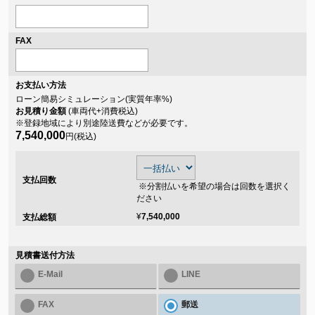
FAX
お支払い方法
ローン簡易シミュレーション(実質年率
%)
お見積り金額
(車両代+消費税込)
※登録地域により別途陸送費などが必要です。
7,540,000
円(税込)
支払回数
※分割払いを希望の場合は回数を選択く
ださい
¥
7,540,000
支払総額
見積書送付方法
E-Mail
LINE
FAX
郵送