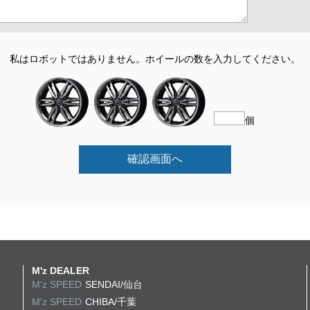
私はロボットではありません。
ホイールの数を入力してください。
個
確認画面へ
M'z DEALER
M'z SPEED
SENDAI/仙台
M'z SPEED
CHIBA/千葉