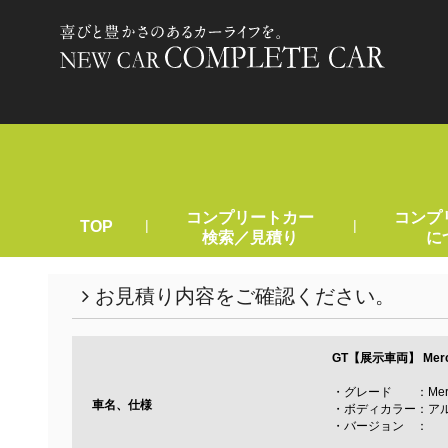
コンプリートカー
コンプ
|
|
TOP
検索／見積り
に
お見積り内容をご確認ください。
GT【展示車両】
Mer
・グレード ：Mercede
車名、仕様
・ボディカラー：ア
・バージョン ：