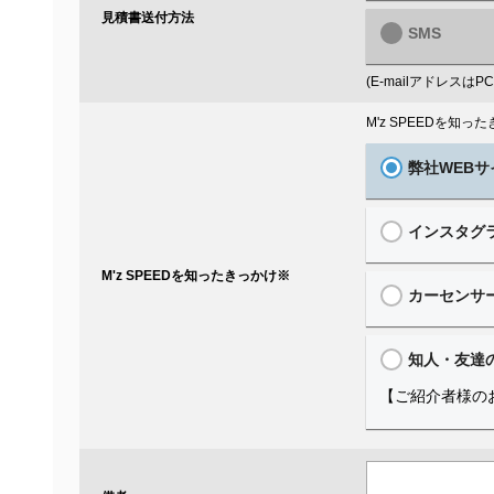
見積書送付方法
SMS
(E-mailアドレス
M'z SPEEDを知
弊社WEBサ
インスタグ
M'z SPEEDを知ったきっかけ
※
カーセンサ
知人・友達
【ご紹介者様の