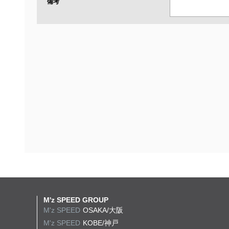
備考
M'z SPEED GROUP
M'z SPEED
OSAKA/大阪
M'z SPEED
KOBE/神戸