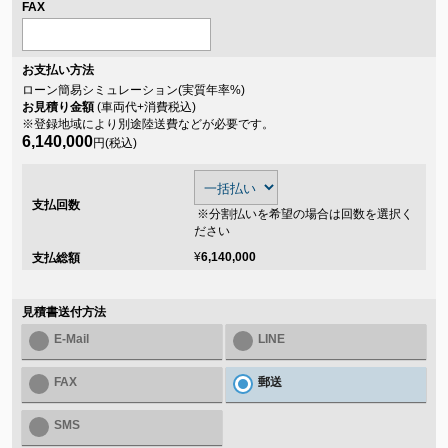
FAX
お支払い方法
ローン簡易シミュレーション(実質年率
%)
お見積り金額
(車両代+消費税込)
※登録地域により別途陸送費などが必要です。
6,140,000
円(税込)
支払回数
※分割払いを希望の場合は回数を選択く
ださい
¥
6,140,000
支払総額
見積書送付方法
E-Mail
LINE
FAX
郵送
SMS