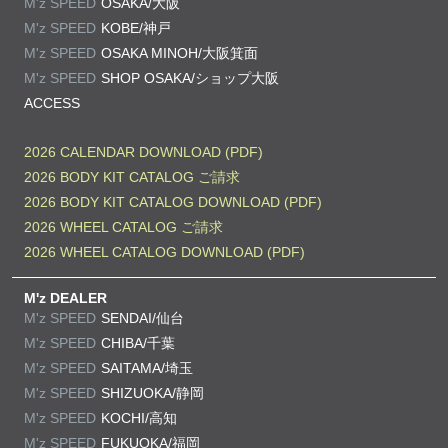
M'z SPEED
OSAKA/大阪
M'z SPEED
KOBE/神戸
M'z SPEED
OSAKA MINOH/大阪箕面
M'z SPEED
SHOP OSAKA/
ショップ大阪
ACCESS
2026 CALENDAR DOWNLOAD (PDF)
2026 BODY KIT CATALOG ご請求
2026 BODY KIT CATALOG DOWNLOAD (PDF)
2026 WHEEL CATALOG ご請求
2026 WHEEL CATALOG DOWNLOAD (PDF)
M'z DEALER
M'z SPEED
SENDAI/仙台
M'z SPEED
CHIBA/千葉
M'z SPEED
SAITAMA/埼玉
M'z SPEED
SHIZUOKA/静岡
M'z SPEED
KOCHI/高知
M'z SPEED
FUKUOKA/福岡