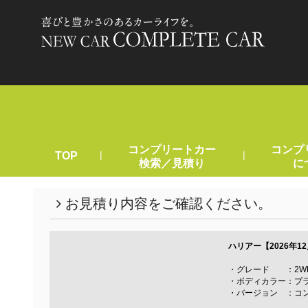
コンプリートカー
コンプ
|
|
TOP
検索／見積り
に
お見積り内容をご確認ください。
ハリアー【2026年
・グレード ：2WD HYBR
・ボディカラー：プ
・バージョン ：コ