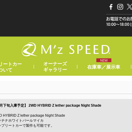
NEW
オーナーズ
リートカー
|
|
|
在庫車／展示車
ギャラリー
ついて
12月下旬入庫予定】
2WD HYBRID Z lether package Night Shade
ID Z lether package Night Shade
ラチナホワイトパールマイカ
ンプリートカーで製作も可能です。