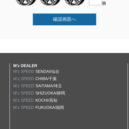
個
確認画面へ
M'z DEALER
M'z SPEED
SENDAI/仙台
M'z SPEED
CHIBA/千葉
M'z SPEED
SAITAMA/埼玉
M'z SPEED
SHIZUOKA/静岡
M'z SPEED
KOCHI/高知
M'z SPEED
FUKUOKA/福岡