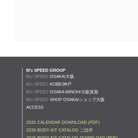
M'z SPEED GROUP
M'z SPEED
OSAKA/大阪
M'z SPEED
KOBE/神戸
M'z SPEED
OSAKA MINOH/大阪箕面
M'z SPEED
SHOP OSAKA/
ショップ大阪
ACCESS
2026 CALENDAR DOWNLOAD (PDF)
2026 BODY KIT CATALOG ご請求
2026 BODY KIT CATALOG DOWNLOAD (PDF)