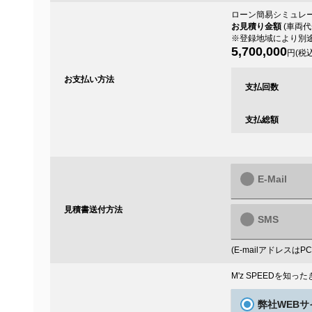
ローン簡易シミュレー
お見積り金額
(車両代
※登録地域により別
5,700,000
円(税込
お支払い方法
支払回数
支払総額
E-Mail
見積書送付方法
SMS
(E-mailアドレス
M'z SPEEDを知
弊社WEBサ