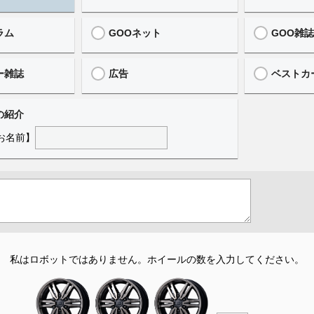
ラム
GOOネット
GOO雑
ー雑誌
広告
ベストカ
の紹介
お名前】
私はロボットではありません。
ホイールの数を入力してください。