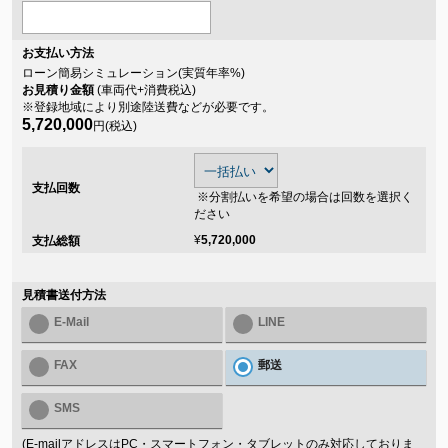
お支払い方法
ローン簡易シミュレーション(実質年率
%)
お見積り金額
(車両代+消費税込)
※登録地域により別途陸送費などが必要です。
5,720,000
円(税込)
支払回数
※分割払いを希望の場合は回数を選択く
ださい
¥
5,720,000
支払総額
見積書送付方法
E-Mail
LINE
FAX
郵送
SMS
(E-mailアドレスはPC・スマートフォン・タブレットのみ対応しておりま