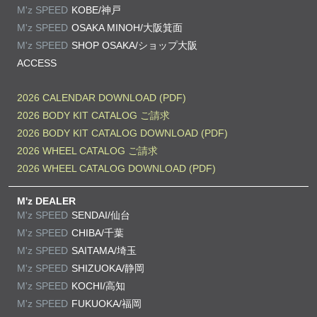
M'z SPEED
KOBE/神戸
M'z SPEED
OSAKA MINOH/大阪箕面
M'z SPEED
SHOP OSAKA/
ショップ大阪
ACCESS
2026 CALENDAR DOWNLOAD (PDF)
2026 BODY KIT CATALOG ご請求
2026 BODY KIT CATALOG DOWNLOAD (PDF)
2026 WHEEL CATALOG ご請求
2026 WHEEL CATALOG DOWNLOAD (PDF)
M'z DEALER
M'z SPEED
SENDAI/仙台
M'z SPEED
CHIBA/千葉
M'z SPEED
SAITAMA/埼玉
M'z SPEED
SHIZUOKA/静岡
M'z SPEED
KOCHI/高知
M'z SPEED
FUKUOKA/福岡