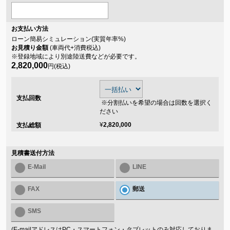
お支払い方法
ローン簡易シミュレーション(実質年率
%)
お見積り金額
(車両代+消費税込)
※登録地域により別途陸送費などが必要です。
2,820,000
円(税込)
支払回数
※分割払いを希望の場合は回数を選択く
ださい
¥
2,820,000
支払総額
見積書送付方法
E-Mail
LINE
FAX
郵送
SMS
(E-mailアドレスはPC・スマートフォン・タブレットのみ対応しておりま