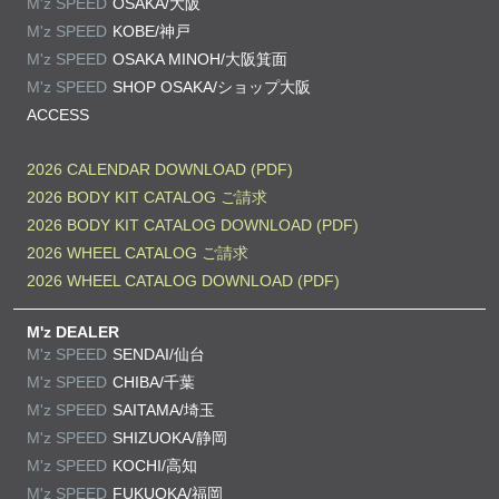
M'z SPEED
OSAKA/大阪
M'z SPEED
KOBE/神戸
M'z SPEED
OSAKA MINOH/大阪箕面
M'z SPEED
SHOP OSAKA/
ショップ大阪
ACCESS
2026 CALENDAR DOWNLOAD (PDF)
2026 BODY KIT CATALOG ご請求
2026 BODY KIT CATALOG DOWNLOAD (PDF)
2026 WHEEL CATALOG ご請求
2026 WHEEL CATALOG DOWNLOAD (PDF)
M'z DEALER
M'z SPEED
SENDAI/仙台
M'z SPEED
CHIBA/千葉
M'z SPEED
SAITAMA/埼玉
M'z SPEED
SHIZUOKA/静岡
M'z SPEED
KOCHI/高知
M'z SPEED
FUKUOKA/福岡