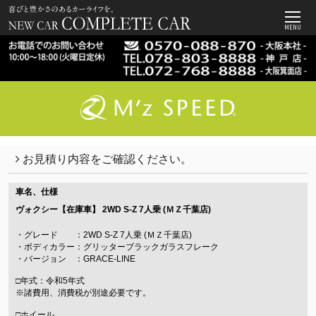
MENU
お見積り内容をご確認ください。
車名、仕様
ヴォクシー【在庫車】
2WD S-Z 7人乗 (ＭＺ千葉店)
・グレード ：2WD S-Z 7人乗 (ＭＺ千葉店)
・ボディカラー：グリッターブラックガラスフレーク
・バージョン ：GRACE-LINE
□年式：令和5年式
※諸費用、消費税が別途必要です。
□ホイール