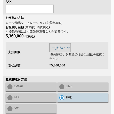
FAX
お支払い方法
ローン簡易シミュレーション(実質年率
%)
お見積り金額
(車両代+消費税込)
※登録地域により別途陸送費などが必要です。
5,360,000
円(税込)
支払回数
※分割払いを希望の場合は回数を選択く
ださい
¥
5,360,000
支払総額
見積書送付方法
E-Mail
LINE
FAX
郵送
SMS