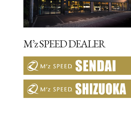
M’z SPEED DEALER