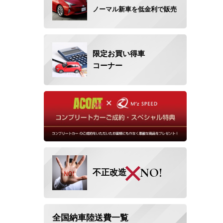
ノーマル新車を低金利で
販売
限定お買い得車
コーナー
×
NO!
不正改造
全国納車陸送費一覧