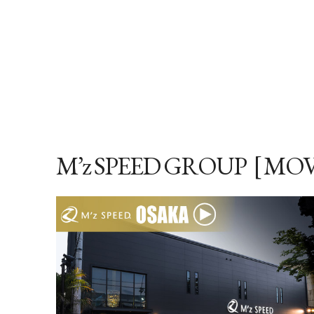
M’z SPEED GROUP [ MOVI