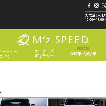
NEW
オーナーズ
リートカー
|
|
|
在庫車／展示車
ギャラリー
ついて
ん