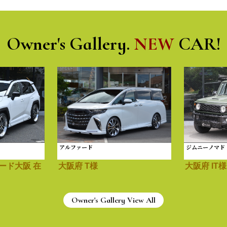
Owner's Gallery.
NEW
CAR!
アルファード
ジムニーノマド
ード大阪 在
大阪府 T様
大阪府 IT様
Owner's Gallery View All