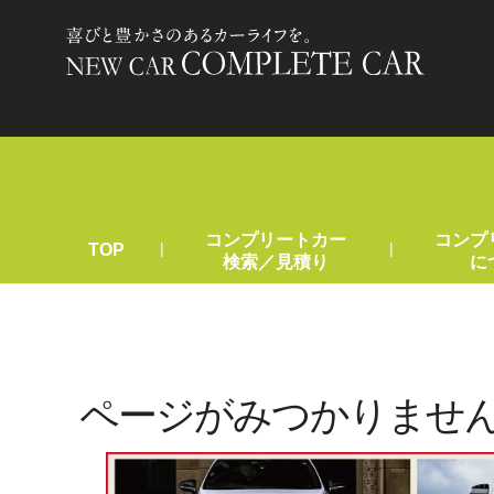
コンプリートカー
コンプ
|
|
TOP
検索／見積り
に
ページがみつかりませ