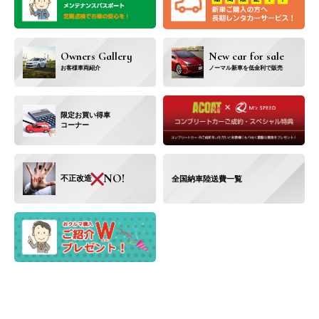
Owners Gallery
New car for sale
お客様車両紹介
ノーマル新車を低金利で
販売
限定お買い得車
コーナー
×
NO!
不正改造
全国納車陸送費一覧