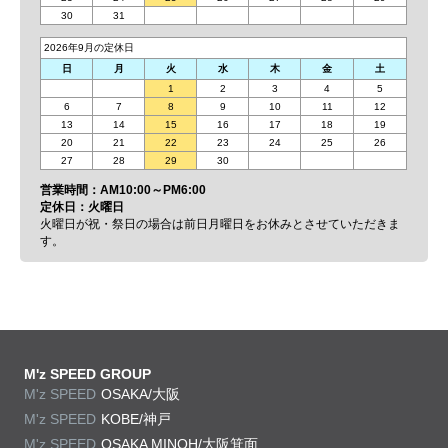
30
31
2026年9月の定休日
日
月
火
水
木
金
土
1
2
3
4
5
6
7
8
9
10
11
12
13
14
15
16
17
18
19
20
21
22
23
24
25
26
27
28
29
30
営業時間：AM10:00～PM6:00
定休日：火曜日
火曜日が祝・祭日の場合は前日月曜日をお休みとさせていただきま
す。
M'z SPEED GROUP
M'z SPEED
OSAKA/大阪
M'z SPEED
KOBE/神戸
M'z SPEED
OSAKA MINOH/大阪箕面