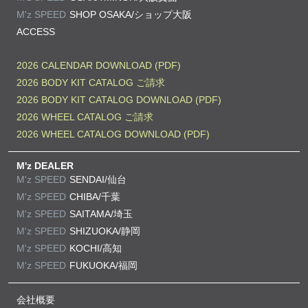
M'z SPEED
SHOP OSAKA/
ショップ大阪
ACCESS
2026 CALENDAR DOWNLOAD (PDF)
2026 BODY KIT CATALOG ご請求
2026 BODY KIT CATALOG DOWNLOAD (PDF)
2026 WHEEL CATALOG ご請求
2026 WHEEL CATALOG DOWNLOAD (PDF)
M'z DEALER
M'z SPEED
SENDAI/仙台
M'z SPEED
CHIBA/千葉
M'z SPEED
SAITAMA/埼玉
M'z SPEED
SHIZUOKA/静岡
M'z SPEED
KOCHI/高知
M'z SPEED
FUKUOKA/福岡
会社概要