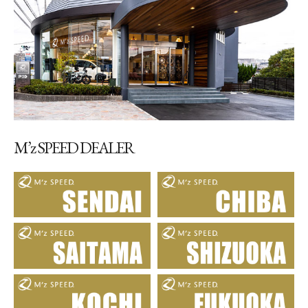
M’z SPEED DEALER