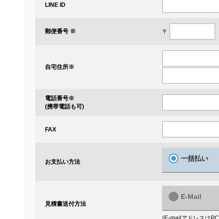
LINE ID
郵便番号 ※
〒
自宅住所
※
電話番号
※
(携帯電話も可)
FAX
一括払い
お支払い方法
E-Mail
見積書送付方法
(E-mailアドレス