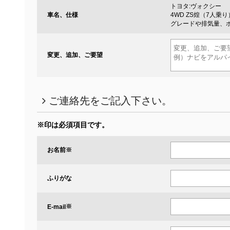
トヨタ:ヴォクシー
車名、仕様
4WD ZS煌（7人乗り
グレードや排気量、
変更、追加、ご要望
ご連絡先をご記入下さい。
※印は必須項目です。
お名前
※
ふりがな
※
E-mail