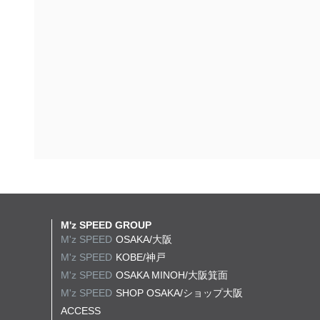
M'z SPEED GROUP
M'z SPEED
OSAKA/大阪
M'z SPEED
KOBE/神戸
M'z SPEED
OSAKA MINOH/大阪箕面
M'z SPEED
SHOP OSAKA/
ショップ大阪
ACCESS