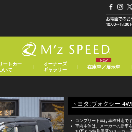
NEW
オーナーズ
リートカー
|
|
|
在庫車／展示車
ギャラリー
ついて
トヨタ:ヴォクシー 4W
コンプリート車は車検対応で
車両本体は、メーカーの新車を
10万ｋｍ特別保証のメーカー