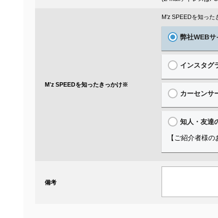
M'z SPEEDを知
弊社WEBサ
インスタグ
M'z SPEEDを知ったきっかけ
※
カーセンサ
知人・友達
【ご紹介者様の
備考