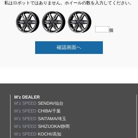
私はロボットではありません。
ホイールの数を入力してください。
個
確認画面へ
M'z DEALER
M'z SPEED
SENDAI/仙台
M'z SPEED
CHIBA/千葉
M'z SPEED
SAITAMA/埼玉
M'z SPEED
SHIZUOKA/静岡
M'z SPEED
KOCHI/高知