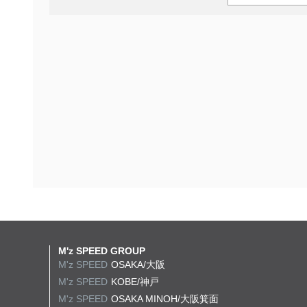
M'z SPEED GROUP
M'z SPEED
OSAKA/大阪
M'z SPEED
KOBE/神戸
M'z SPEED
OSAKA MINOH/大阪箕面