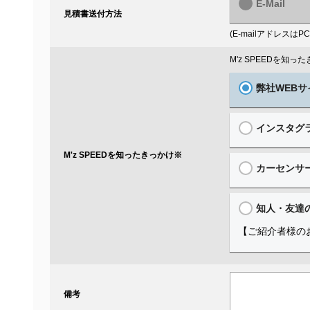
E-Mail
見積書送付方法
(E-mailアドレス
M'z SPEEDを知
弊社WEBサ
インスタグ
M'z SPEEDを知ったきっかけ
※
カーセンサ
知人・友達
【ご紹介者様の
備考