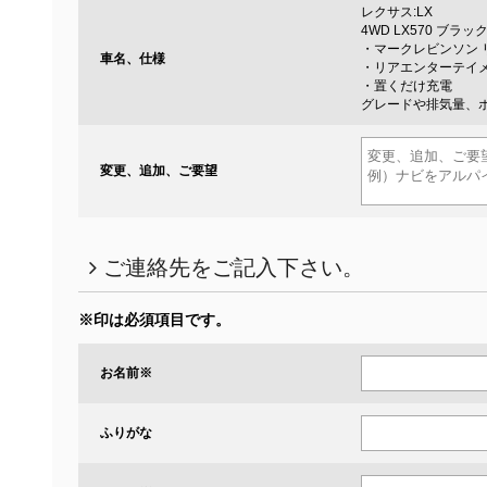
レクサス:LX
4WD LX570 ブラ
・マークレビンソン
車名、仕様
・リアエンターテイ
・置くだけ充電
グレードや排気量、
変更、追加、ご要望
ご連絡先をご記入下さい。
※印は必須項目です。
お名前
※
ふりがな