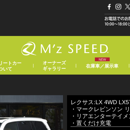
NEW
オーナーズ
リートカー
|
|
|
在庫車／展示車
ギャラリー
ついて
レクサス:LX 4WD L
・マークレビンソン 
・リアエンターテイメ
・置くだけ充電