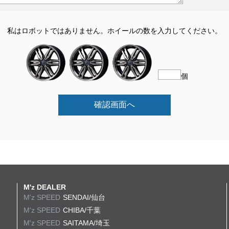
私はロボットではありません。
ホイールの数を入力してください。
個
確認画面へ
M'z DEALER
M'z SPEED
SENDAI/仙台
M'z SPEED
CHIBA/千葉
M'z SPEED
SAITAMA/埼玉