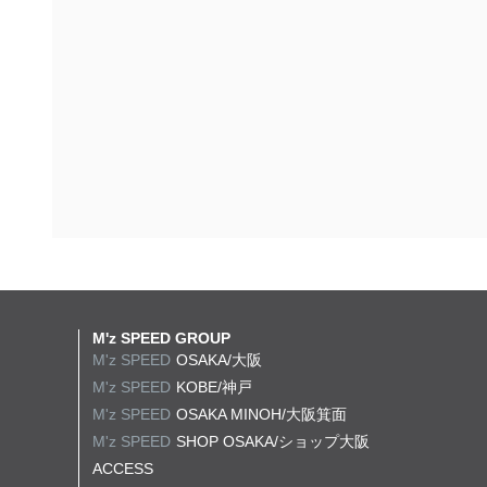
M'z SPEED GROUP
M'z SPEED
OSAKA/大阪
M'z SPEED
KOBE/神戸
M'z SPEED
OSAKA MINOH/大阪箕面
M'z SPEED
SHOP OSAKA/
ショップ大阪
ACCESS