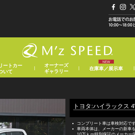
NEW
オーナーズ
リートカー
|
|
|
在庫車／展示車
ギャラリー
ついて
トヨタ:ハイラックス 4W
コンプリート車は車検対応で
車両本体は、メーカーの新車を
10万ｋｍ特別保証のメーカー