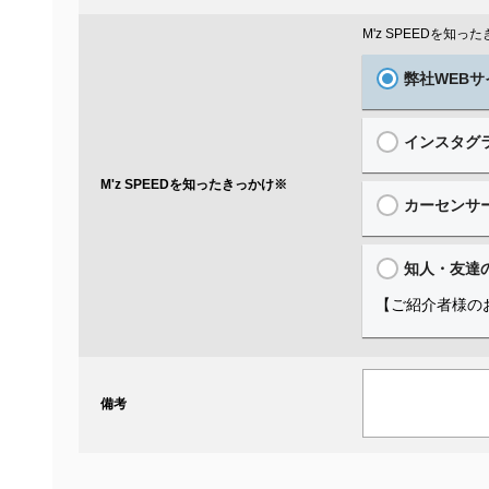
M'z SPEEDを知
弊社WEBサ
インスタグ
M'z SPEEDを知ったきっかけ
※
カーセンサ
知人・友達
【ご紹介者様の
備考