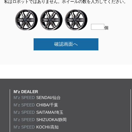
私はロボットではありません。
ホイールの数を入力してください。
個
確認画面へ
M'z DEALER
M'z SPEED
SENDAI/仙台
M'z SPEED
CHIBA/千葉
M'z SPEED
SAITAMA/埼玉
M'z SPEED
SHIZUOKA/静岡
M'z SPEED
KOCHI/高知