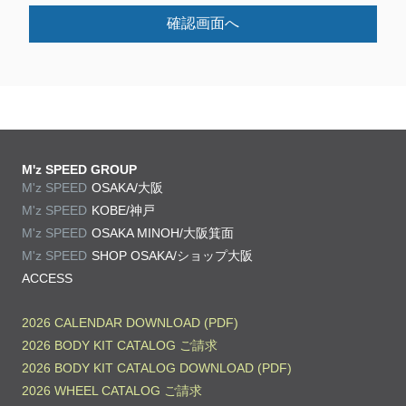
確認画面へ
M'z SPEED GROUP
M'z SPEED
OSAKA/大阪
M'z SPEED
KOBE/神戸
M'z SPEED
OSAKA MINOH/大阪箕面
M'z SPEED
SHOP OSAKA/
ショップ大阪
ACCESS
2026 CALENDAR DOWNLOAD (PDF)
2026 BODY KIT CATALOG ご請求
2026 BODY KIT CATALOG DOWNLOAD (PDF)
2026 WHEEL CATALOG ご請求