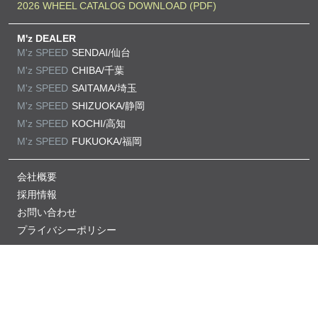
2026 WHEEL CATALOG DOWNLOAD (PDF)
M'z DEALER
M'z SPEED
SENDAI/仙台
M'z SPEED
CHIBA/千葉
M'z SPEED
SAITAMA/埼玉
M'z SPEED
SHIZUOKA/静岡
M'z SPEED
KOCHI/高知
M'z SPEED
FUKUOKA/福岡
会社概要
採用情報
お問い合わせ
プライバシーポリシー
当サイトの掲載記事・画像の無断掲載を禁じます。
Copyright © M'z SPEED All Rights Reserved.