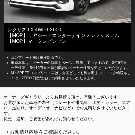
レクサス:LX 4WD LX600
【MOP】リヤシートエンターテインメントシステム
【MOP】マークレビンソン
コンプリート車は車検対応です。
車両本体は、メーカーの新車をベースに製作していますので、3年6万ｋｍ
一般保証、 5年10万ｋｍ特別保証のメーカー保証を受けていただけます。
M'z SPEEDコンプリート車は、全国どこでも御自宅まで、トヨタ輸送もし
くは、ZERO 日産陸送にて納車させていただきます。
オーナーズギャラリーよりお見積り頂き、有難うございます。
お選び頂いた車種の内容（グレードや排気量、ボディカラー、エア
ロ、足回り、オーディオ、ナビなど）でお見積りさせていただきま
す。
変更、追加、ご要望があればお知らせください。
お見積り内容をご確認ください。