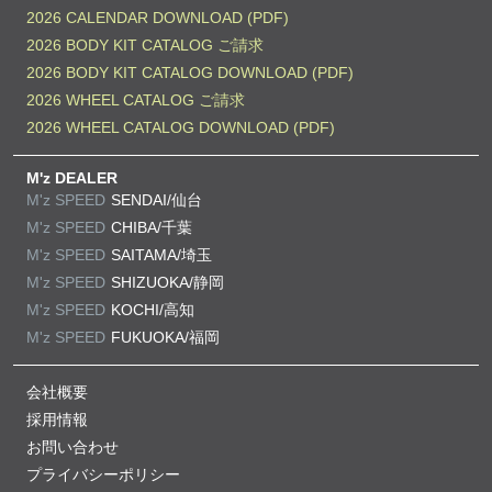
2026 CALENDAR DOWNLOAD (PDF)
2026 BODY KIT CATALOG ご請求
2026 BODY KIT CATALOG DOWNLOAD (PDF)
2026 WHEEL CATALOG ご請求
2026 WHEEL CATALOG DOWNLOAD (PDF)
M'z DEALER
M'z SPEED
SENDAI/仙台
M'z SPEED
CHIBA/千葉
M'z SPEED
SAITAMA/埼玉
M'z SPEED
SHIZUOKA/静岡
M'z SPEED
KOCHI/高知
M'z SPEED
FUKUOKA/福岡
会社概要
採用情報
お問い合わせ
プライバシーポリシー