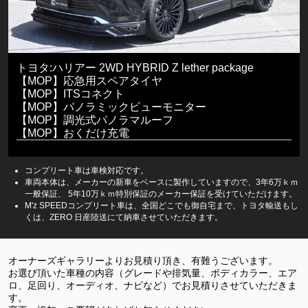
トヨタ:ハリアー 2WD HYBRID Z lether package
【MOP】応急用スペアタイヤ
【MOP】ITSコネクト
【MOP】パノラミックビューモニター
【MOP】調光式パノラマルーフ
【MOP】おくだけ充電
コンプリート車は車検対応です。
車両本体は、メーカーの新車をベースに製作していますので、3年6万ｋｍ
一般保証、 5年10万ｋｍ特別保証のメーカー保証を受けていただけます。
M'z SPEEDコンプリート車は、全国どこでも御自宅まで、トヨタ輸送もし
くは、ZERO 日産陸送にて納車させていただきます。
オーナーズギャラリーよりお見積り頂き、有難うございます。
お選び頂いた車種の内容（グレードや排気量、ボディカラー、エア
ロ、足回り、オーディオ、ナビなど）でお見積りさせていただきま
す。