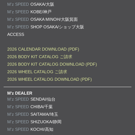
M'z SPEED
OSAKA/大阪
M'z SPEED
KOBE/神戸
M'z SPEED
OSAKA MINOH/大阪箕面
M'z SPEED
SHOP OSAKA/
ショップ大阪
ACCESS
2026 CALENDAR DOWNLOAD (PDF)
2026 BODY KIT CATALOG ご請求
2026 BODY KIT CATALOG DOWNLOAD (PDF)
2026 WHEEL CATALOG ご請求
2026 WHEEL CATALOG DOWNLOAD (PDF)
M'z DEALER
M'z SPEED
SENDAI/仙台
M'z SPEED
CHIBA/千葉
M'z SPEED
SAITAMA/埼玉
M'z SPEED
SHIZUOKA/静岡
M'z SPEED
KOCHI/高知