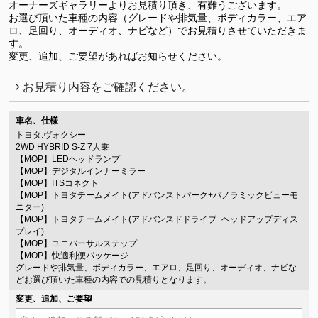
オーナーズギャラリーよりお見積り頂き、有難うございます。
お選び頂いた車種の内容（グレードや排気量、ボディカラー、エア
ロ、足回り、オーディオ、ナビなど）でお見積りさせていただきま
す。
変更、追加、ご要望があればお知らせください。
お見積り内容をご確認ください。
車名、仕様
トヨタ:ヴォクシー
2WD HYBRID S-Z 7人乗
【MOP】LEDヘッドランプ
【MOP】デジタルインナーミラー
【MOP】ITSコネクト
【MOP】トヨタチームメイト(アドバンストパーク+パノラミックビューモ
ニター)
【MOP】トヨタチームメイト(アドバンスドドライブ+ヘッドアップディス
プレイ)
【MOP】ユニバーサルステップ
【MOP】快適利便パッケージ
グレードや排気量、ボディカラー、エアロ、足回り、オーディオ、ナビな
どお選び頂いた車種の内容での見積りとなります。
変更、追加、ご要望